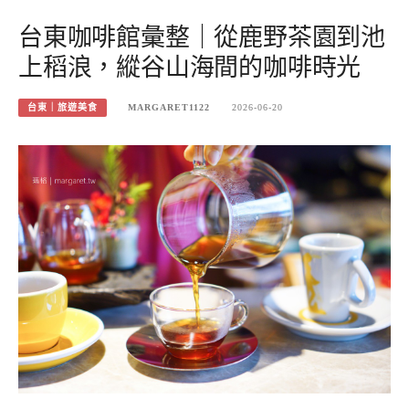
台東咖啡館彙整｜從鹿野茶園到池
上稻浪，縱谷山海間的咖啡時光
台東｜旅遊美食
MARGARET1122
2026-06-20