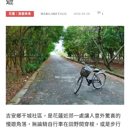
遊
花蓮｜旅遊美食
MARGARET1122
2026-04-28
1
吉安鄉干城社區，是花蓮近郊一處讓人意外驚喜的
慢遊角落，無論騎自行車在田野間穿梭，或是步行