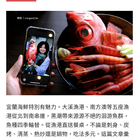
宜蘭海鮮特別有魅力。大溪漁港、南方澳等五座漁
港從北到南串連，黑潮帶來源源不絕的洄游魚群，
魚種四季輪替。從漁港直送餐桌，不論是刺身、炭
烤、清蒸、熱炒還是鍋物，吃法多元。這篇文章彙