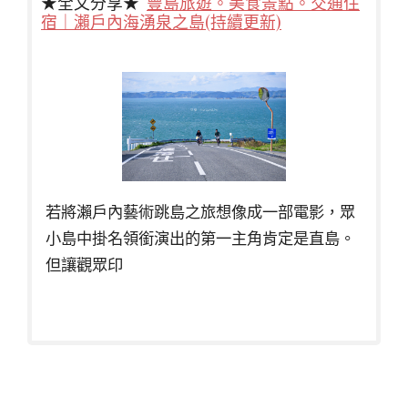
★全文分享★
豐島旅遊。美食景點。交通住
宿｜瀨戶內海湧泉之島(持續更新)
若將瀨戶內藝術跳島之旅想像成一部電影，眾
小島中掛名領銜演出的第一主角肯定是直島。
但讓觀眾印