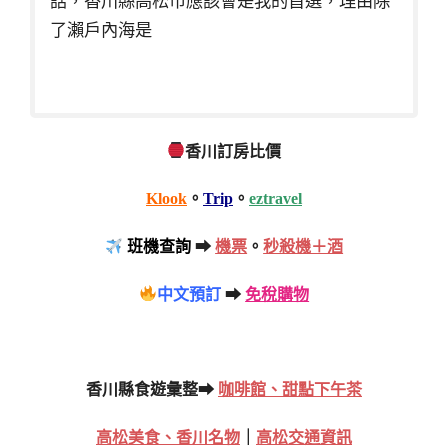
話，香川縣高松市應該會是我的首選，理由除
了瀨戶內海是
香川訂房比價
Klook
。
Trip
。
eztravel
班機查詢
➡
機票
。
秒殺機＋酒
中文預訂
➡
免稅購物
香川縣食遊彙整➡
咖啡館、甜點下午茶
高松美食、香川名物
｜
高松交通資訊