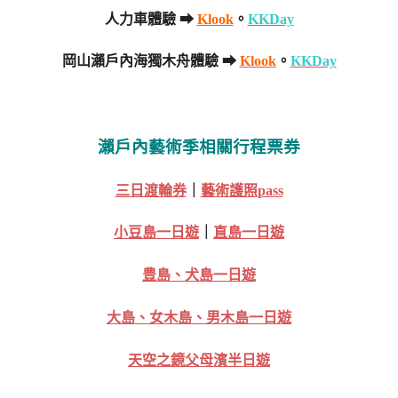
人力車體驗 ➡
Klook
。
KKDay
岡山瀨戶內海獨木舟體驗 ➡
Klook
。
KKDay
瀨戶內藝術季相關行程票券
三日渡輪券
｜
藝術護照pass
小豆島一日遊
｜
直島一日遊
豊島、犬島一日遊
大島、女木島、男木島一日遊
天空之鏡父母濱半日遊