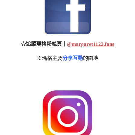
☆追蹤瑪格粉絲頁｜
@margaret1122.fans
※瑪格主要
分享互動
的園地