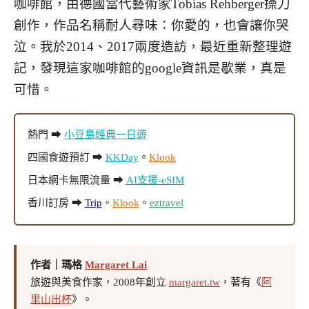
咖啡館，由德國當代藝術家
Tobias Rehberger操刀
創作，
作品名稱耐人尋味：你愛的，也會讓你哭
泣
。
我於2014、2017兩度造訪，最近重新整理遊
記，發現這家咖啡館的google資訊是歇業，真是
可惜。
熱門 ➡
小豆島經典一日遊
四國食遊預訂 ➡
KKDay
。
Klook
日本網卡無限流量 ➡
AI支援-eSIM
香川訂房 ➡
Trip
。
Klook
。
eztravel
作者｜瑪格
Margaret Lai
旅遊與美食作家，2008年創立
margaret.tw
，著有《
阿
里山出杯
》。