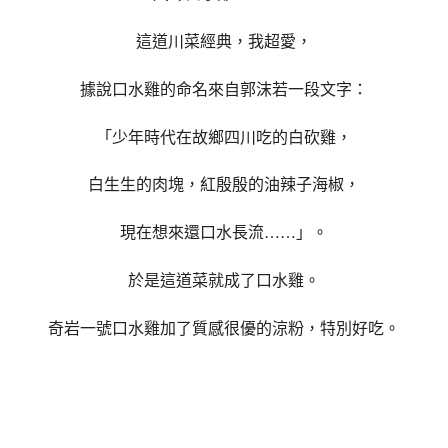
這道川菜經典，我超愛，
據說口水雞的命名來自
郭沫若一段文字：
「少年時代在故鄉四川吃的白砍雞，
白生生的肉塊，
紅殷殷的油辣子海椒，
現在想來還口水長流……」。
於是這道菜就成了口水雞。
奇岩一號口水雞加了質感很優的涼粉，特別好吃。