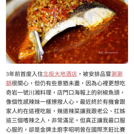
3年前首度入住
北投大地酒店
，被安排品嘗
涮涮
鍋
很開心，但仍有些意猶未盡，因為心裡更想吃
奇岩一號川湘料理，店門口海報上的剁椒魚頭，
像個性感辣妹一樣撩撥人心。最近終於有機會跟
家人約在這裡吃飯，幾道辣菜讓我跟老公、扛姊
這三個嗜辣之人，非常滿足。但真正讓我最口服
心服的，卻是金牌主廚李昭明曾在國際烹飪比賽