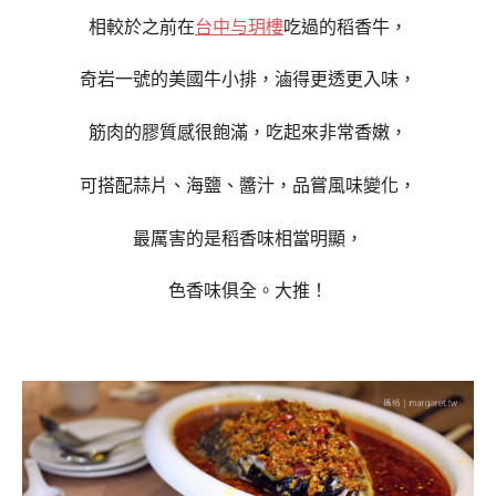
相較於之前在
台中与玥樓
吃過的稻香牛，
奇岩一號的美國牛小排，滷得更透更入味，
筋肉的膠質感很飽滿，吃起來非常香嫩，
可搭配蒜片、海鹽、醬汁，品嘗風味變化，
最厲害的是稻香味相當明顯，
色香味俱全。大推！