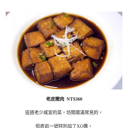
老皮嫩肉 NT$360
這道老少咸宜的菜，坊間還滿常見的，
但奇岩一號特別加了XO醬，