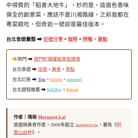
中得獎的「稻香大地牛」，妙的是，這道色香味
俱全的創意菜，應該不是川湘路線，之前我都在
粵菜館吃，但奇岩一號卻是最佳版本。
。
台北食遊彙整 ➡
住宿分享
。
咖啡
。
烤鴨
景點
熱門 ➡
西門町隱藏版宵夜調酒
台北食遊 ➡
住宿
。
美食
。
景點
台北訂房 ➡
Trip
。
Klook
。
eztravel
台北遊程推薦 ➡
KKDay
。
Klook
作者｜瑪格
Margaret Lai
旅遊與美食作家，2008年創立
margaret.tw
，著有《
阿
里山出杯
》。