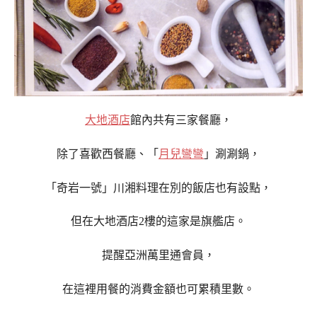
大地酒店
館內共有三家餐廳，
除了
喜歡西餐廳、「
月兒彎彎
」涮涮鍋，
「奇岩一號」川湘料理在別的飯店也有設點，
但在大地酒店2樓的這家是旗艦店。
提醒亞洲萬里通會員，
在這裡用餐的消費金額也可累積里數。