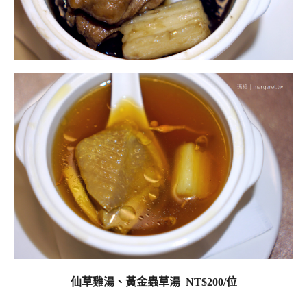
仙草雞湯、黃金蟲草湯 NT$200/位