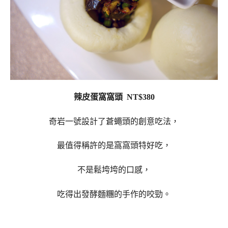
辣皮蛋窩窩頭 NT$380
奇岩一號設計了蒼蠅頭的創意吃法，
最值得稱許的是窩窩頭特好吃，
不是鬆垮垮的口感，
吃得出發酵麵糰的手作的咬勁。