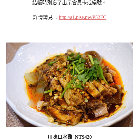
結帳時別忘了出示會員卡或編號。
詳情請見→
http://a1.pise.pw/P52FC
川味口水雞 NT$420