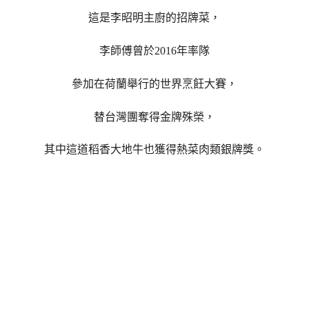
這是李昭明主廚的招牌菜，
李師傅曾於2016年率隊
參加在荷蘭舉行的世界烹飪大賽，
替台灣團奪得金牌殊榮，
其中這道稻香大地牛也獲得熱菜肉類銀牌獎。