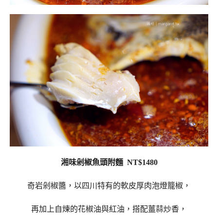
湘味剁椒魚頭附麵 NT$1480
奇岩剁椒醬，以四川特有的軟皮厚肉泡燈籠椒，
再加上自煉的花椒油與紅油，搭配薑蒜炒香，