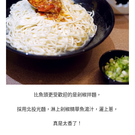
比魚頭更受歡迎的是剁椒拌麵，
採用北投光麵，
淋上剁椒精華魚湯汁，灑上蔥，
真是太香了！