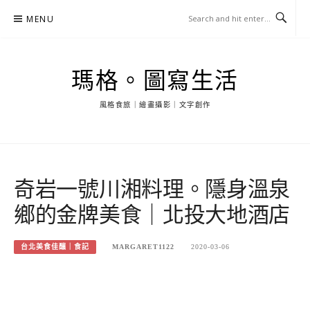
Skip
MENU
to
content
瑪格。圖寫生活
風格食旅｜繪畫攝影｜文字創作
奇岩一號川湘料理。隱身溫泉
鄉的金牌美食｜北投大地酒店
台北美食佳釀｜食記
MARGARET1122
2020-03-06