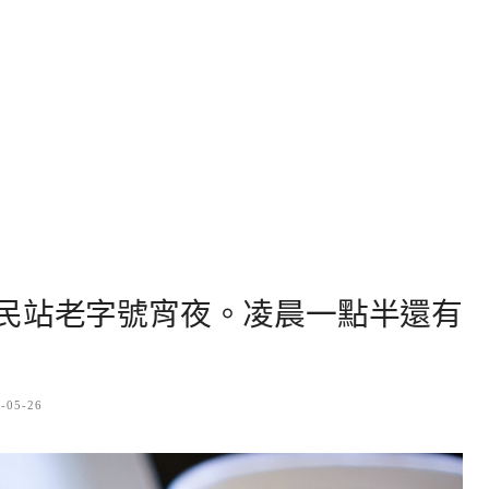
民站老字號宵夜。凌晨一點半還有
-05-26