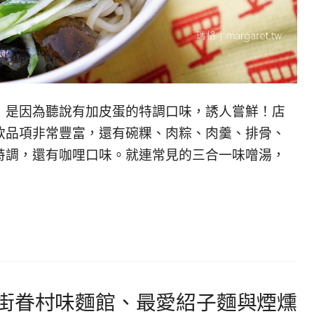
，是因為聽說有加皮蛋的特調口味，誘人嘗鮮！店
飲品項非常豐富，還有碗粿、肉粽、肉羹、排骨、
特調，還有咖哩口味。就連常見的三合一味噌湯，
街眷村味麵館、最愛紹子麵與煙燻