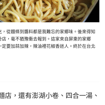
吃，從麵條到醬料都是我難忘的家鄉味。後來得知
分店，毫不猶豫衝去報到。這家來自屏東的家鄉
一定要加蒜加辣，辣油裡花椒香迷人。終於在台北
麵店，還有澎湖小卷、四合一湯、