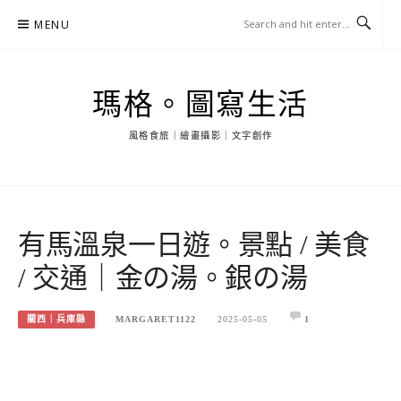
Skip
MENU
to
content
瑪格。圖寫生活
風格食旅｜繪畫攝影｜文字創作
有馬溫泉一日遊。景點 / 美食
/ 交通｜金の湯。銀の湯
關西｜兵庫縣
MARGARET1122
2025-05-05
1