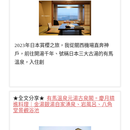
2023年日本賞櫻之旅，我從關西機場直奔神
戶，前往開湯千年、號稱日本三大古湯的有馬
溫泉，入住創
★全文分享★
有馬溫泉元湯古泉閣。慶月精
進料理｜金湯銀湯自家湧泉、岩風呂、八角
堂景觀浴池