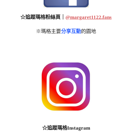
☆追蹤瑪格粉絲頁｜
@margaret1122.fans
※瑪格主要
分享互動
的園地
☆追蹤瑪格Instagram