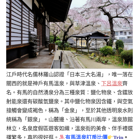
江戶時代名儒林羅山認證「日本三大名湯」，唯一落在
關西的就是神戶有馬溫泉，與草津溫泉、
下呂溫泉
齊
名。有馬的自然湧泉分為三種泉質：鹽化物泉、含鐳放
射能泉還有碳酸氫鹽泉。其中鹽化物泉因含鐵，與空氣
接觸會變成褐色，稱為「金泉」，至於其他透明泉水則
統稱為「銀泉」。山麓邊、沿著有馬川兩岸，溫泉旅館
林立，名泉度假區遊客如織，溫泉街的美食、伴手禮選
擇繁多，真的很好逛。
有馬溫泉訂房比價
Trip
。