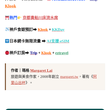
Klook
熱門
京都貴船川床流水席
神戶食遊預訂➡
Klook
。
KKDay
日本網卡無限流量 ➡
AI支援-eSIM
神戶訂房➡
Trip
。
Klook
。
eztravel
作者｜瑪格
Margaret Lai
旅遊與美食作家，2008年創立
margaret.tw
，著有《
阿
里山出杯
》。