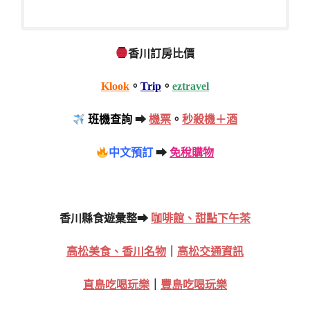
香川訂房比價
Klook
。
Trip
。
eztravel
班機查詢
➡
機票
。
秒殺機＋酒
中文預訂
➡
免稅購物
香川縣食遊彙整➡
咖啡館、甜點下午茶
高松美食、香川名物
｜
高松交通資訊
直島吃喝玩樂
｜
豐島吃喝玩樂