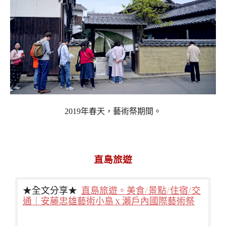
2019年春天，藝術祭期間。
直島旅遊
★全文分享★
直島旅遊。美食/景點/住宿/交
通｜安藤忠雄藝術小島 x 瀨戶內國際藝術祭