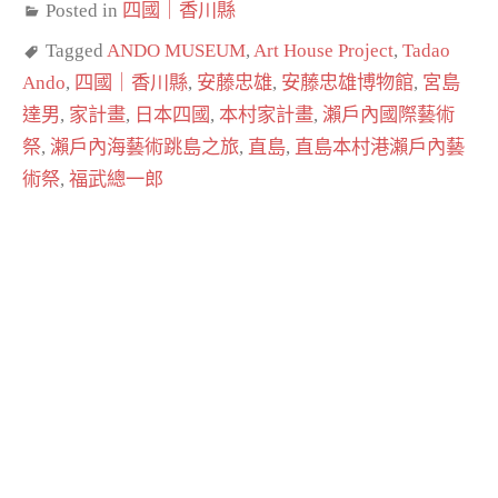
Posted in
四國｜香川縣
Tagged
ANDO MUSEUM
,
Art House Project
,
Tadao
Ando
,
四國｜香川縣
,
安藤忠雄
,
安藤忠雄博物館
,
宮島
達男
,
家計畫
,
日本四國
,
本村家計畫
,
瀨戶內國際藝術
祭
,
瀨戶內海藝術跳島之旅
,
直島
,
直島本村港瀨戶內藝
術祭
,
福武總一郎