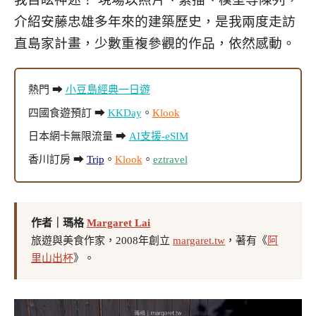
介紹安藤忠雄多年來的建築歷史
，是我兩度走訪
直島家計畫，少數重複參觀的作品，依然感動
。
熱門 ➡
小豆島經典一日遊
四國食遊預訂 ➡
KKDay
。
Klook
日本網卡無限流量 ➡
AI支援-eSIM
香川訂房 ➡
Trip
。
Klook
。
eztravel
作者｜瑪格
Margaret Lai
旅遊與美食作家，2008年創立
margaret.tw
，著有《
阿
里山出杯
》。