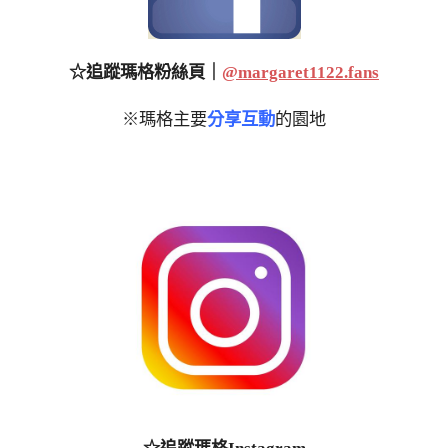
☆追蹤瑪格粉絲頁｜
@margaret1122.fans
※瑪格主要
分享互動
的園地