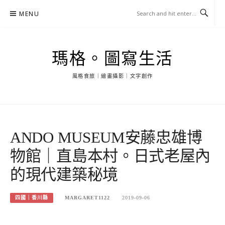
Skip
MENU
to
content
瑪格。圖寫生活
風格食旅｜繪畫攝影｜文字創作
ANDO MUSEUM安藤忠雄博
物館｜直島本村。日式老屋內
的現代建築秘境
四國｜香川縣
MARGARET1122
2019-09-06