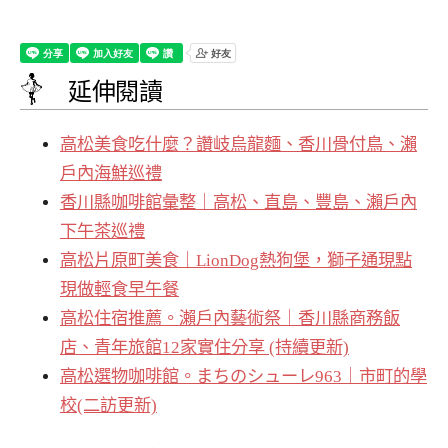
延伸閱讀
高松美食吃什麼？讚岐烏龍麵、香川骨付鳥、瀨
戶內海鮮巡禮
香川縣咖啡館彙整｜高松、直島、豐島、瀨戶內
下午茶巡禮
高松片原町美食｜LionDog熱狗堡，獅子通現點
現做輕食早午餐
高松住宿推薦。瀨戶內藝術祭｜香川縣商務飯
店、青年旅館12家實住分享 (持續更新)
高松選物咖啡館。まちのシューレ963｜市町的學
校(二訪更新)