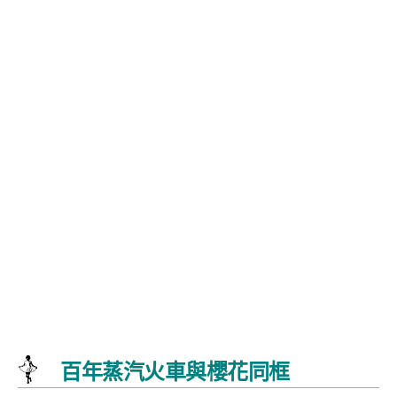
百年蒸汽火車與櫻花同框