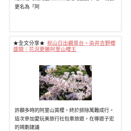
更名為「阿
★全文分享★
祝山日出觀景台。染井吉野櫻
盛開｜花況更勝阿里山櫻王
許願多時的阿里山賞櫻，終於排除萬難成行。
這次參加愛玩美旅行社包車旅遊，在導遊子宏
的規劃建議