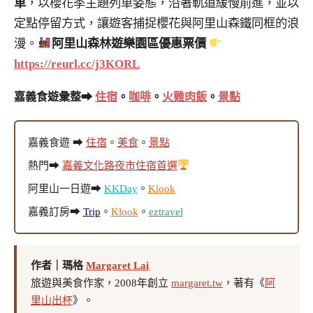
車
，以櫻花季主題列車姿態，沿著軌道緩慢前進，並以
定點停留方式，讓遊客捕捉櫻花與阿里山森鐵同框的浪
漫。
阿里山森林遊樂園區優惠票價
https://reurl.cc/j3KORL
嘉義食遊彙整➡
住宿
。
咖啡
。
火雞肉飯
。
景點
嘉義食遊 ➡
住宿
。
美食
。
景點
熱門➡
嘉義文化路夜市住宿首選
阿里山一日遊➡
KKDay
。
Klook
嘉義訂房➡
Trip
。
Klook
。
eztravel
作者｜瑪格
Margaret Lai
旅遊與美食作家，2008年創立
margaret.tw
，著有《
阿
里山出杯
》。