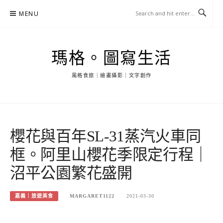
Skip
MENU
to
content
瑪格。圖寫生活
風格食旅｜繪畫攝影｜文字創作
櫻花與百年SL-31蒸汽火車同
框。阿里山櫻花季限定行程｜
沼平公園繁花盛開
嘉義｜旅遊美食
MARGARET1122
2021-03-30