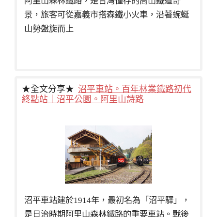
阿里山森林鐵路，是台灣僅存的高山鐵道奇
景，旅客可從嘉義市搭森鐵小火車，沿著蜿蜒
山勢盤旋而上
★全文分享★
沼平車站。百年林業鐵路初代
終點站｜沼平公園。阿里山詩路
沼平車站建於1914年，最初名為「沼平驛」，
是日治時期阿里山森林鐵路的重要車站。戰後