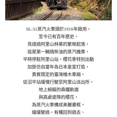
SL-31蒸汽火車頭於1916年啟用，
至今已有百年歷史，
見證過阿里山林業的繁榮起落，
這是第一輛燒柴油的蒸汽機車，
平時停駐阿里山站，櫻花季特別出動
加掛仿自當年為日本皇室打造，
貴賓限定的臺灣檜木車廂，
從沼平站緩慢行駛至阿里山派出所，
地上蜿蜒的森鐵軌道
與高處垂降的櫻花，
為蒸汽火車構成美麗畫框，
緩緩駛過，有種回到過去、