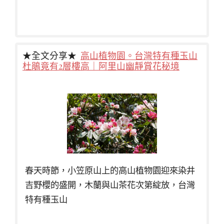
★全文分享★
高山植物園。台灣特有種玉山
杜鵑竟有2層樓高｜阿里山幽靜賞花秘境
春天時節，小笠原山上的高山植物園迎來染井
吉野櫻的盛開，木蘭與山茶花次第綻放，台灣
特有種玉山