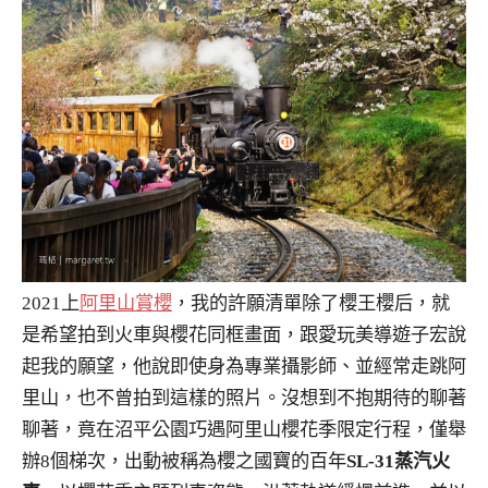
2021上
阿里山賞櫻
，我的許願清單除了櫻王櫻后，就
是希望拍到火車與櫻花同框畫面，跟愛玩美導遊子宏說
起我的願望，他說即使身為專業攝影師、並經常走跳阿
里山，也不曾拍到這樣的照片。沒想到不抱期待的聊著
聊著，竟在沼平公園巧遇阿里山櫻花季限定行程，僅舉
辦8個梯次，出動被稱為櫻之國寶的百年
SL-31蒸汽火