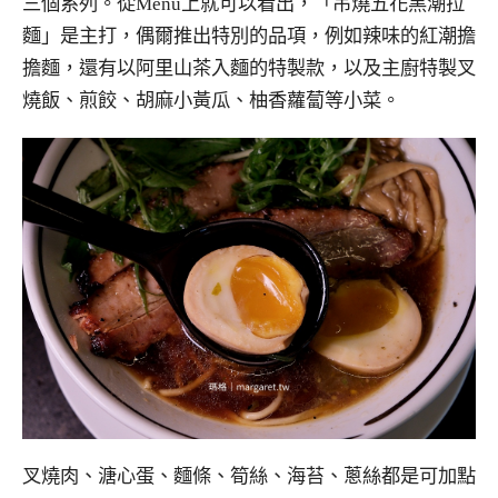
三個系列。從Menu上就可以看出，「吊燒五花黑潮拉
麵」是主打，偶爾推出特別的品項，例如辣味的紅潮擔
擔麵，還有以阿里山茶入麵的特製款，以及主廚特製叉
燒飯、煎餃、胡麻小黃瓜、柚香蘿蔔等小菜。
叉燒肉、溏心蛋、麵條、筍絲、海苔、蔥絲都是可加點