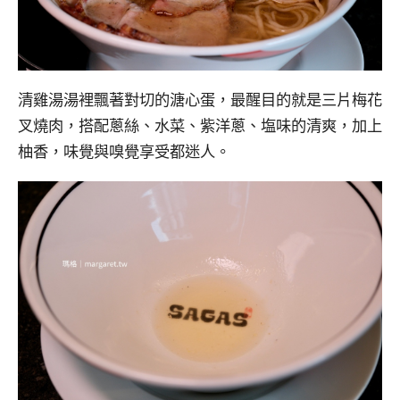
清雞湯湯裡飄著對切的溏心蛋，最醒目的就是三片梅花
叉燒肉，搭配蔥絲、水菜、紫洋蔥、塩味的清爽，加上
柚香，味覺與嗅覺享受都迷人。