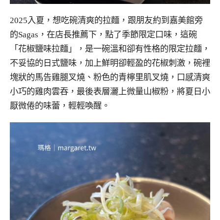
2025入夏，想吃碗清爽的拉麵，跟朋友約到嘉美館旁
的Sagas，在店長推薦下，點了季節限定口味，這碗
「花椒鹽味拉麵」，是一碗溫和卻有性格的限定拉麵，
不妥協的日式鹽味，加上鮮明卻輕盈的花椒刺激，碗裡
塊狀的馬告雞腿叉燒、粉色的青檸里肌叉燒，口感清爽
小巧的雞肉雲吞，最後表層灑上微量山椒粉，將夏日小
厭微倦的味蕾，輕輕喚醒。