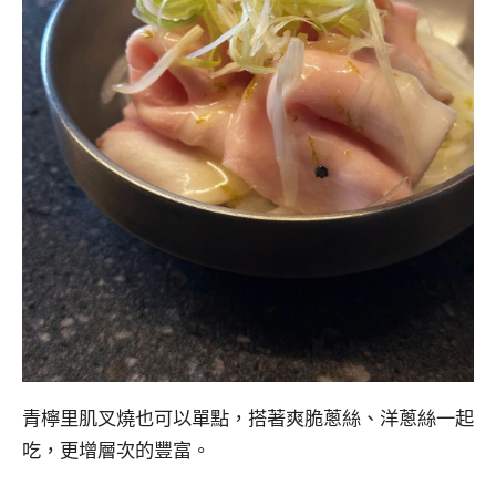
青檸里肌叉燒也可以單點，搭著爽脆蔥絲、洋蔥絲一起
吃，更增層次的豐富。