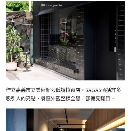
佇立嘉義市立美術館旁低調拉麵店，SAGAS涵括許多
吸引人的亮點，餐廳外觀整棟全黑，卻備受矚目。