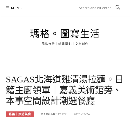
Skip
MENU
to
content
瑪格。圖寫生活
風格食旅｜繪畫攝影｜文字創作
SAGAS北海道雞清湯拉麵。日
籍主廚領軍｜嘉義美術館旁、
本事空間設計潮選餐廳
嘉義｜旅遊美食
MARGARET1122
2025-07-24