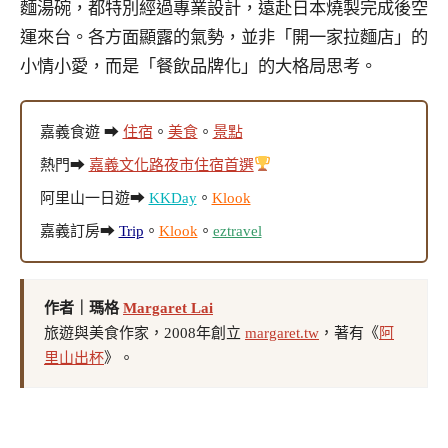
麵湯碗，都特別經過專業設計，遠赴日本燒製完成後空
運來台。各方面顯露的氣勢，並非「開一家拉麵店」的
小情小愛，而是「餐飲品牌化」的大格局思考。
嘉義食遊 ➡
住宿
。
美食
。
景點
熱門➡
嘉義文化路夜市住宿首選
阿里山一日遊➡
KKDay
。
Klook
嘉義訂房➡
Trip
。
Klook
。
eztravel
作者｜瑪格
Margaret Lai
旅遊與美食作家，2008年創立
margaret.tw
，著有《
阿
里山出杯
》。