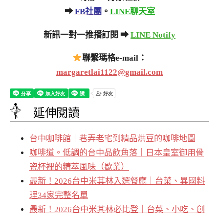
➡
FB社團
。
LINE聊天室
新訊一對一推播訂閱 ➡
LINE Notify
聯繫瑪格e-mail：
margaretlai1122@gmail.com
延伸閱讀
台中咖啡館｜巷弄老宅到精品烘豆的咖啡地圖
咖啡道。低調的台中品飲角落｜日本皇室御用骨
瓷杯裡的精萃風味（歇業）
最新！2026台中米其林入選餐廳｜台菜、異國料
理34家完整名單
最新！2026台中米其林必比登｜台菜、小吃、創