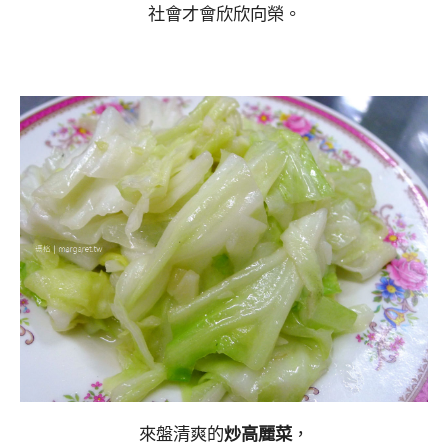
社會才會欣欣向榮。
來盤清爽的
炒高麗菜
，