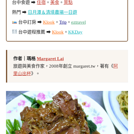
台中食遊 ➡
住宿
。
美食
。
景點
熱門 ➡
日月潭＆清境農場一日遊
台中訂房 ➡
Klook
。
Trip
。
eztravel
台中遊程推薦 ➡
Klook
。
KKDay
作者｜瑪格
Margaret Lai
旅遊與美食作家，2008年創立 margaret.tw，著有《
阿
里山出杯
》。