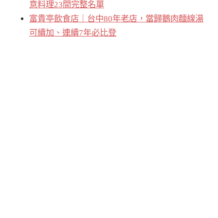
意料理23間完整名單
富貴亭飲食店｜台中80年老店，當歸鵝肉麵線湯
可續加、連續7年必比登