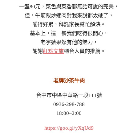
一盤80元，菜色與菜香都無話可說的完美，
但，牛筋跟炒螺肉對我來說都太硬了，
嚼得好累，拜託家長幫忙解決。
基本上，這一餐我們吃得很開心，
老字號果然有他的魅力，
謝謝
紅點文旅
櫃台人員的推薦。
老牌沙茶牛肉
台中市中區中華路一段111號
0936-298-788
18:00~2:00
https://goo.gl/yXqUd9