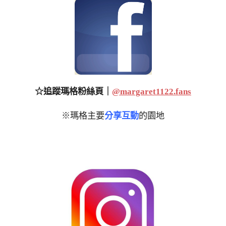
☆追蹤瑪格粉絲頁｜
@margaret1122.fans
※瑪格主要
分享互動
的園地