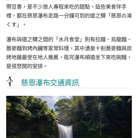
帶豆香，是不少旅人專程來吃的甜點。這些美食伴手
禮，都在慈恩瀑布走路一分鐘可到的道之驛「慈恩の滝
くす」。
瀑布與道之驛之間的「水月食堂」則有拉麵、烏龍麵、
蕎麥麵到烤內臟等家常料理，其中湧泉十割蕎麥麵與炭
烤地雞最受在地人推薦，逛完瀑布順道坐下來吃碗麵，
是很悠閒的安排。
慈恩瀑布交通資訊