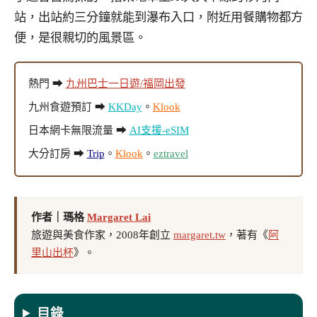
站，出站約三分鐘就能到瀑布入口，附近用餐購物都方
便，是很親切的風景區。
熱門 ➡
九州巴士一日遊/福岡出發
九州食遊預訂 ➡
KKDay
。
Klook
日本網卡無限流量 ➡
AI支援-eSIM
大分訂房 ➡
Trip
。
Klook
。
eztravel
作者｜瑪格
Margaret Lai
旅遊與美食作家，2008年創立
margaret.tw
，著有《
阿
里山出杯
》。
目錄