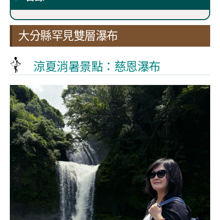
大分縣罕見雙層瀑布
涼夏消暑景點：慈恩瀑布