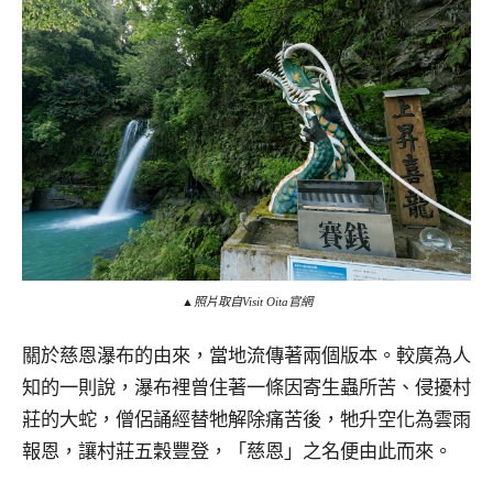
▲照片取自Visit Oita官網
關於慈恩瀑布的由來，當地流傳著兩個版本。較廣為人
知的一則說，瀑布裡曾住著一條因寄生蟲所苦、侵擾村
莊的大蛇，僧侶誦經替牠解除痛苦後，牠升空化為雲雨
報恩，讓村莊五穀豐登，「慈恩」之名便由此而來。