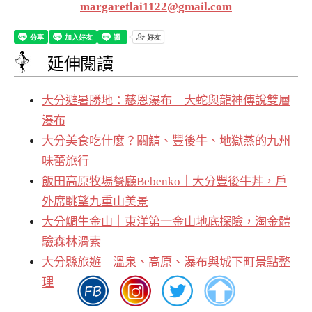
margaretlai1122@gmail.com
延伸閱讀
大分避暑勝地：慈恩瀑布｜大蛇與龍神傳說雙層
瀑布
大分美食吃什麼？關鯖、豐後牛、地獄蒸的九州
味蕾旅行
飯田高原牧場餐廳Bebenko｜大分豐後牛丼，戶
外席眺望九重山美景
大分鯛生金山｜東洋第一金山地底探險，淘金體
驗森林滑索
大分縣旅遊｜溫泉、高原、瀑布與城下町景點整
理