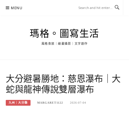
Skip
MENU
to
content
瑪格。圖寫生活
風格食旅｜繪畫攝影｜文字創作
大分避暑勝地：慈恩瀑布｜大
蛇與龍神傳說雙層瀑布
九州｜大分縣
MARGARET1122
2026-07-04