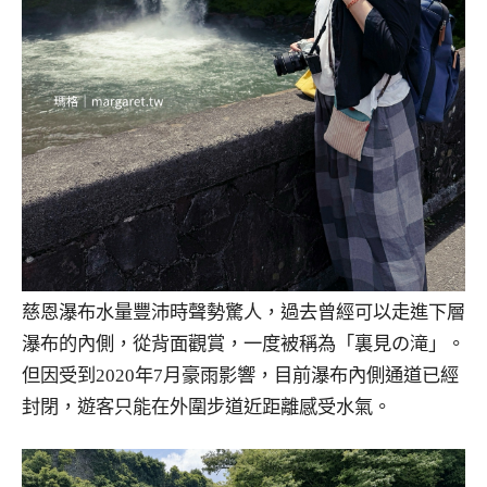
慈恩瀑布水量豐沛時聲勢驚人，過去曾經可以走進下層
瀑布的內側，從背面觀賞，一度被稱為「裏見の滝」。
但因受到2020年7月豪雨影響，目前瀑布內側通道已經
封閉，遊客只能在外圍步道近距離感受水氣。