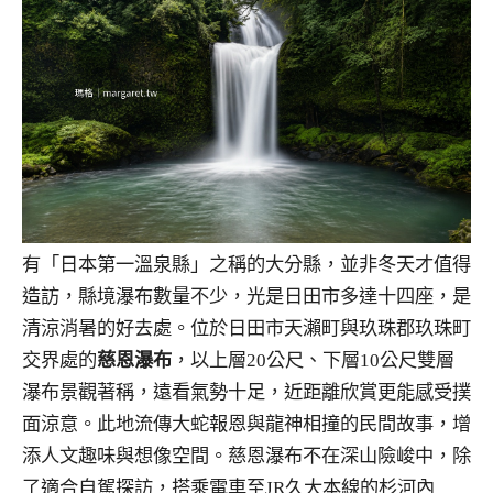
有「日本第一溫泉縣」之稱的大分縣，並非冬天才值得
造訪，縣境瀑布數量不少，光是日田市多達十四座，是
清涼消暑的好去處。位於日田市天瀨町與玖珠郡玖珠町
交界處的
慈恩瀑布
，以上層20公尺、下層10公尺雙層
瀑布景觀著稱，遠看氣勢十足，近距離欣賞更能感受撲
面涼意。此地流傳大蛇報恩與龍神相撞的民間故事，增
添人文趣味與想像空間。慈恩瀑布不在深山險峻中，除
了適合自駕探訪，搭乘電車至JR久大本線的杉河內