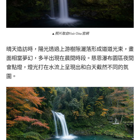
▲照片取自Visit Oita官網
晴天造訪時，陽光透過上游樹隙灑落形成道道光束，畫
面相當夢幻，多半出現在晨間時段。慈恩瀑布園區夜間
會點燈，燈光打在水流上呈現出和白天截然不同的氛
圍。