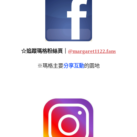
☆追蹤瑪格粉絲頁｜
@margaret1122.fans
※瑪格主要
分享互動
的園地