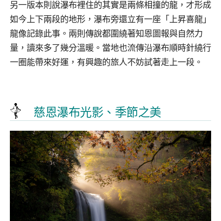
另一版本則說瀑布裡住的其實是兩條相撞的龍，才形成
如今上下兩段的地形，瀑布旁還立有一座「上昇喜龍」
龍像記錄此事。兩則傳說都圍繞著知恩圖報與自然力
量，讀來多了幾分溫暖。當地也流傳沿瀑布順時針繞行
一圈能帶來好運，有興趣的旅人不妨試著走上一段。
慈恩瀑布光影、季節之美