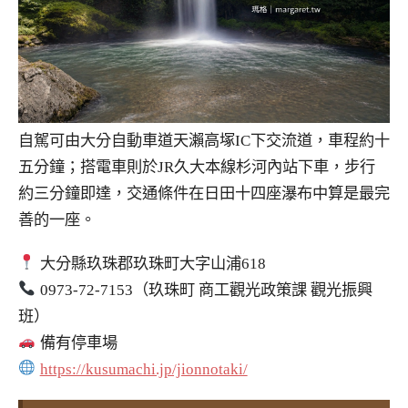
自駕可由大分自動車道天瀨高塚IC下交流道，車程約十
五分鐘；搭電車則於JR久大本線杉河內站下車，步行
約三分鐘即達，交通條件在日田十四座瀑布中算是最完
善的一座。
大分縣玖珠郡玖珠町大字山浦618
0973-72-7153（玖珠町 商工觀光政策課 觀光振興
班）
備有停車場
https://kusumachi.jp/jionnotaki/