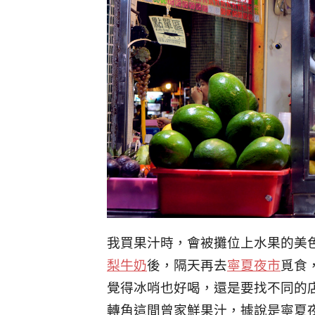
我買果汁時，會被攤位上水果的美
梨牛奶
後，隔天再去
寧夏夜市
覓食
覺得冰哨也好喝，還是要找不同的
轉角這間曾家鮮果汁，據說是寧夏