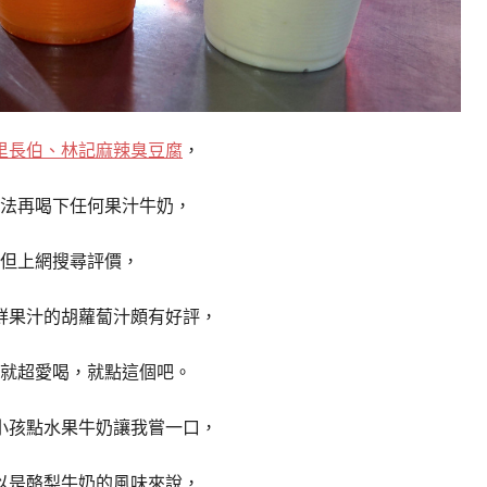
里長伯、林記麻辣臭豆腐
，
法再喝下任何果汁牛奶，
但上網搜尋評價，
鮮果汁的胡蘿蔔汁頗有好評，
就超愛喝，就點這個吧。
小孩點水果牛奶讓我嘗一口，
以是酪梨牛奶的風味來說，