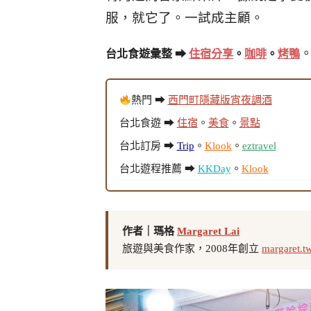
服，就它了。一試成主顧。
台北食遊彙整 ➡
住宿分享
。
咖啡
。
烤鴨
熱門 ➡
西門町隱藏版宵夜調酒
台北食遊 ➡
住宿
。
美食
。
景點
台北訂房 ➡
Trip
。
Klook
。
eztravel
台北遊程推薦 ➡
KKDay
。
Klook
作者｜瑪格
Margaret Lai
旅遊與美食作家，2008年創立
margaret.t