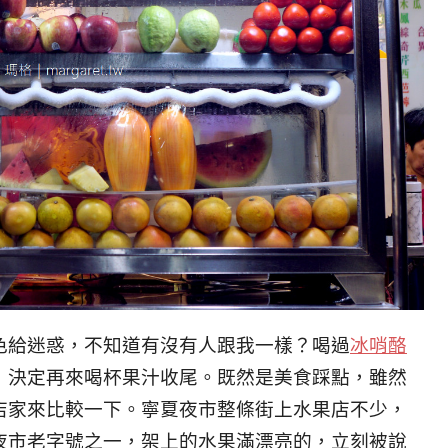
色給迷惑，不知道有沒有人跟我一樣？喝過
冰哨酪
，決定再來喝杯果汁收尾。既然是美食踩點，雖然
店家來比較一下。寧夏夜市整條街上水果店不少，
夜市老字號之一，架上的水果滿漂亮的，立刻被說