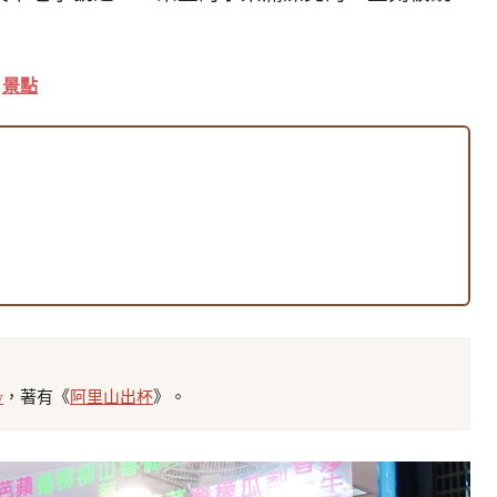
。
景點
w
，著有《
阿里山出杯
》。