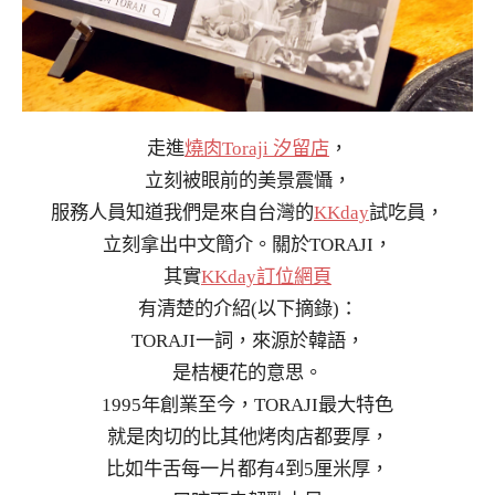
走進
燒肉Toraji 汐留店
，
立刻被眼前的美景震懾，
服務人員知道我們是來自台灣的
KKday
試吃員，
立刻拿出中文簡介。關於TORAJI，
其實
KKday訂位網頁
有清楚的介紹(以下摘錄)：
TORAJI一詞，來源於韓語，
是桔梗花的意思。
1995年創業至今，TORAJI最大特色
就是肉切的比其他烤肉店都要厚，
比如牛舌每一片都有4到5厘米厚，