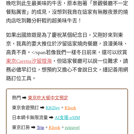
晚吃到此生最美味的牛舌，原本抱著「景觀餐廳不一定
餐點厲害」的成見，沒想到我竟在這家有無敵夜景的燒
肉店吃到難分軒輊的超美味牛舌！
如果出國旅遊是為了慶祝某個紀念日，又剛好來到東
京，我真的要大推位於汐留這家燒肉餐廳，浪漫美味、
高貴不貴。</span若像我們一樣冬日前來，還可以欣賞
東京Caretta汐留燈海
，但這家餐廳可以說一位難求，請
務必儘早訂位，想預約又擔心不會說日文，謹記善用網
路訂位工具。
熱門 ➡
東京吃大餐中文預定
東京食遊預訂 ➡
KKDay
。
Klook
日本網卡無限流量 ➡
AI支援-eSIM
東京訂房 ➡
Trip
。
Klook
。
eztravel