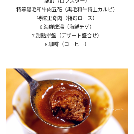
龍蝦（ロブスター）
特等黑毛和牛肉五花（黒毛和牛特上カルビ）
特選里脊肉（特選ロース）
6.海鮮燉湯（海鮮チゲ）
7.甜點拼盤（デザート盛合せ）
8.咖啡（コーヒー）