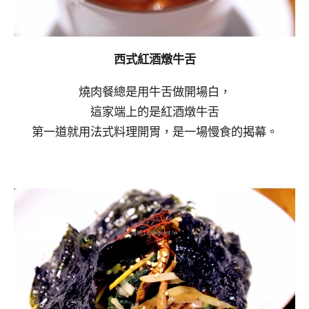
西式紅酒燉牛舌
燒肉餐總是用牛舌做開場白，
這家端上的是紅酒燉牛舌
第一道就用法式料理開胃，是一場慢食的揭幕。