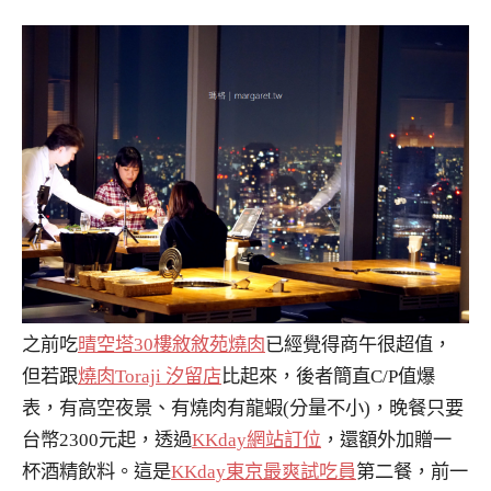
之前吃
晴空塔30樓敘敘苑燒肉
已經覺得商午很超值，
但若跟
燒肉Toraji 汐留店
比起來，後者簡直C/P值爆
表，有高空夜景、有燒肉有龍蝦(分量不小)，晚餐只要
台幣2300元起，透過
KKday網站訂位
，還額外加贈一
杯酒精飲料。這是
KKday東京最爽試吃員
第二餐，前一