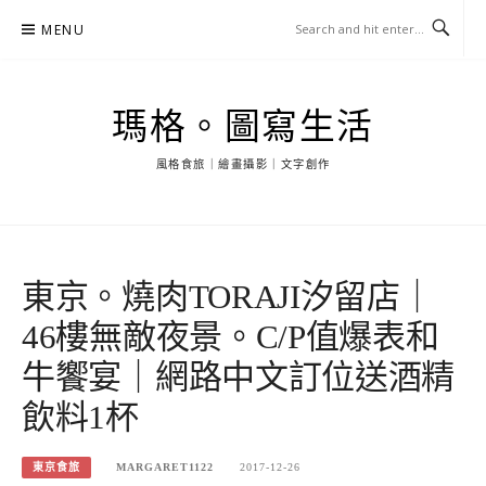
Skip
MENU
to
content
瑪格。圖寫生活
風格食旅｜繪畫攝影｜文字創作
東京。燒肉TORAJI汐留店｜
46樓無敵夜景。C/P值爆表和
牛饗宴｜網路中文訂位送酒精
飲料1杯
東京食旅
MARGARET1122
2017-12-26