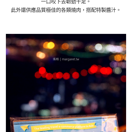
一口咬下去韌勁十足。
此外還供應品質極佳的各類燒肉，搭配特製醬汁。