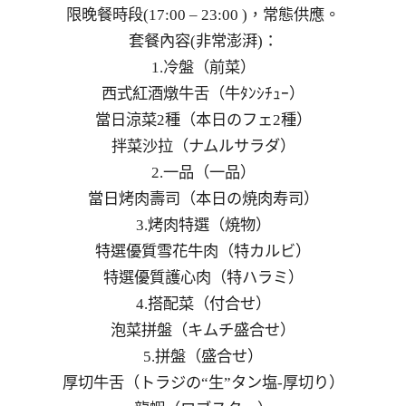
限晚餐時段(17:00 – 23:00 )，常態供應。
套餐內容(非常澎湃)：
1.冷盤（前菜）
西式紅酒燉牛舌（牛ﾀﾝｼﾁｭｰ）
當日涼菜2種（本日のフェ2種）
拌菜沙拉（ナムルサラダ）
2.一品（一品）
當日烤肉壽司（本日の焼肉寿司）
3.烤肉特選（焼物）
特選優質雪花牛肉（特カルビ）
特選優質護心肉（特ハラミ）
4.搭配菜（付合せ）
泡菜拼盤（キムチ盛合せ）
5.拼盤（盛合せ）
厚切牛舌（トラジの“生”タン塩-厚切り）