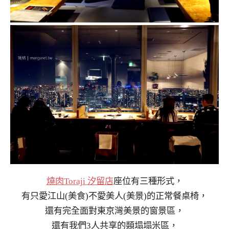
燒肉Toraji 汐留店
座位有三種形式，
有只愛江山(美食)不愛美人(美景)的正常餐桌椅，
還有完全面對東京灣美景的窗景區，
還有我們3人共享的類塌塌米區，