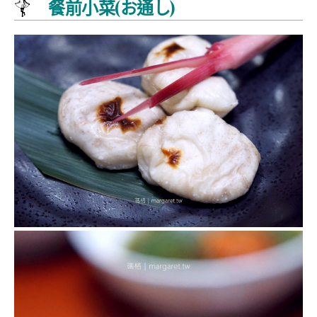
餐前小菜(お通し)