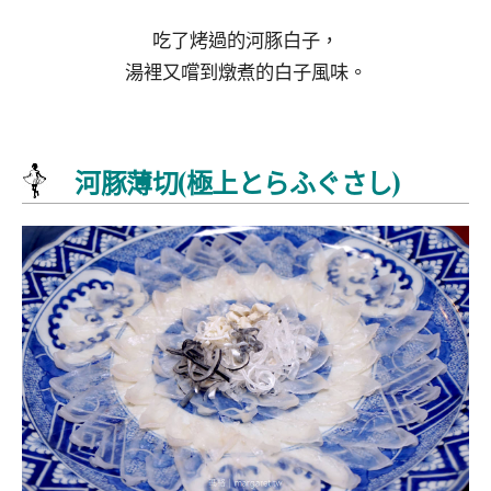
吃了烤過的河豚白子，
湯裡又嚐到燉煮的白子風味。
河豚薄切(極上とらふぐさし)