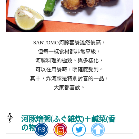
SANTOMO河豚套餐雖然價高，
但每一樣食材都非常高級，
河豚料理的極致、與多樣化，
可以在用餐時，明確感受到。
其中，炸河豚是特別討喜的一品，
大家都喜歡。
河豚燴粥(ふぐ雑炊)＋鹹菜(香
の物)