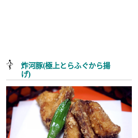
炸河豚(極上とらふぐから揚
げ)