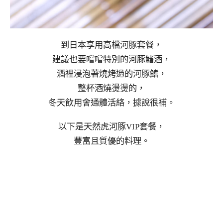
到日本享用高檔河豚套餐，
建議也要嚐嚐特別的河豚鰭酒，
酒裡浸泡著燒烤過的河豚鰭，
整杯酒燒燙燙的，
冬天飲用會通體活絡，據說很補。
以下是天然虎河豚VIP套餐，
豐富且質優的料理。