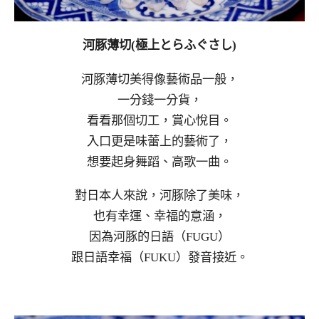
河豚薄切(極上とらふぐさし)
河豚薄切美得像藝術品一般，
一分錢一分貨，
看看那個切工，賞心悅目。
入口更是味蕾上的藝術了，
想要起身舞蹈、高歌一曲。
對日本人來說，河豚除了美味，
也有幸運、幸福的意涵，
因為河豚的日語（FUGU）
跟日語幸福（FUKU）發音接近。