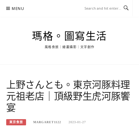
Skip
MENU
to
content
瑪格。圖寫生活
風格食旅｜繪畫攝影｜文字創作
上野さんとも。東京河豚料理
元祖老店｜頂級野生虎河豚饗
宴
東京食旅
MARGARET1122
2023-01-27