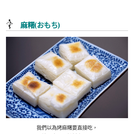
麻糬(おもち)
我們以為烤麻糬要直接吃，