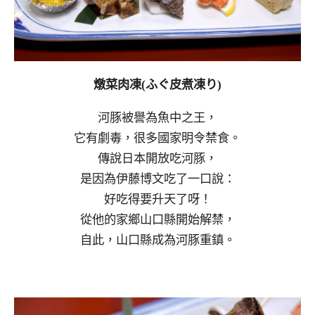
燉菜肉凍(ふぐ皮煮凍り)
河豚被譽為魚中之王，
它有劇毒，很多國家明令禁食。
傳說日本開放吃河豚，
是因為伊藤博文吃了一口說：
好吃得要升天了呀！
從他的家鄉山口縣開始解禁，
自此，山口縣成為河豚重鎮。