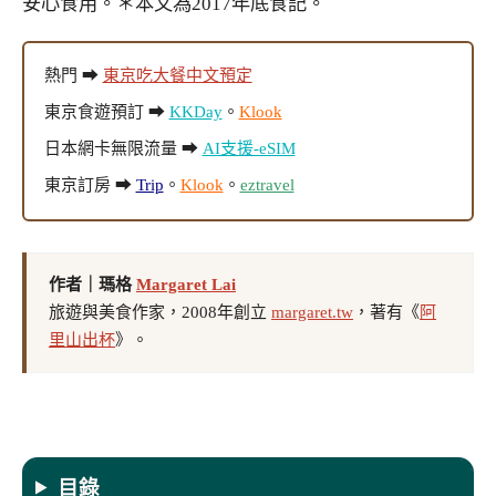
安心食用。＊本文為2017年底食記。
熱門 ➡
東京吃大餐中文預定
東京食遊預訂 ➡
KKDay
。
Klook
日本網卡無限流量 ➡
AI支援-eSIM
東京訂房 ➡
Trip
。
Klook
。
eztravel
作者｜瑪格
Margaret Lai
旅遊與美食作家，2008年創立
margaret.tw
，著有《
阿
里山出杯
》。
目錄