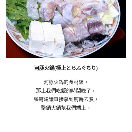
河豚火鍋(極上とらふぐちり)
河豚火鍋的食材盤，
那上我們吃飯的時間晚了，
餐廳建議直接拿到廚房去煮，
整鍋火鍋幫我們端上。