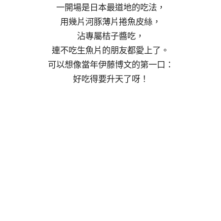
一開場是日本最道地的吃法，
用幾片河豚薄片捲魚皮絲，
沾專屬桔子醬吃，
連不吃生魚片的朋友都愛上了。
可以想像當年伊藤博文的第一口：
好吃得要升天了呀！