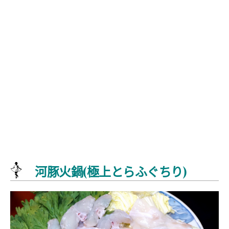
河豚火鍋(極上とらふぐちり)