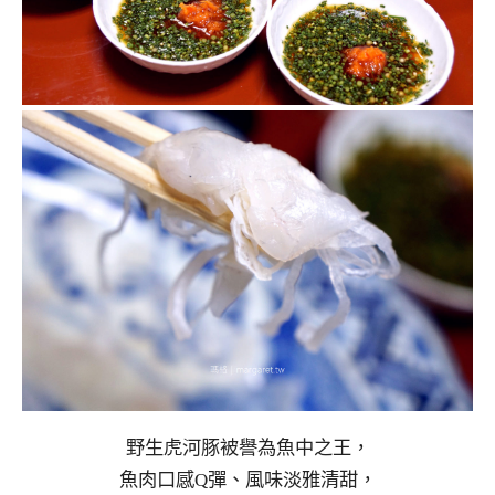
野生虎河豚被譽為魚中之王，
魚肉口感Q彈、風味淡雅清甜，