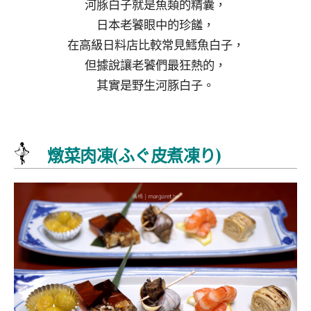
河豚白子就是魚類的精囊，
日本老饕眼中的珍饈，
在高級日料店比較常見鱈魚白子，
但據說讓老饕們最狂熱的，
其實是野生河豚白子。
燉菜肉凍(ふぐ皮煮凍り)