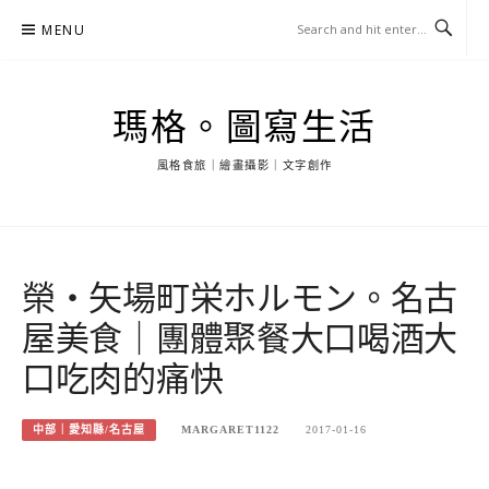
Skip
MENU
to
content
瑪格。圖寫生活
風格食旅｜繪畫攝影｜文字創作
榮・矢場町栄ホルモン。名古
屋美食｜團體聚餐大口喝酒大
口吃肉的痛快
中部｜愛知縣/名古屋
MARGARET1122
2017-01-16