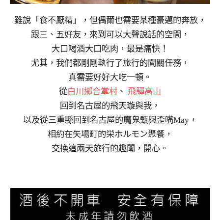
雖說「食不厭精」，但偶爾也需要某種豪邁的奔放，
跟三、五好友，來到可以大聲說話的空間，
大口喝酒大口吃肉，最是痛快！
尤其，我們都剛剛執行了旅行的闖關任務，
真需要好好大吃一頓。
從
白川鄉合掌村
、
飛驒高山
回到名古屋的飛天璇與我，
以及從三重縣回到名古屋的魔鬼甄與歪嘴May，
相約在矢場町的栄ホルモン聚餐，
交換這兩天旅行的趣聞，開心。