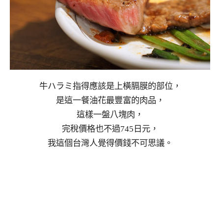
牛ハラミ指得應該是上橫膈膜的部位，
是這一餐油花最豐富的肉品，
這樣一盤八塊肉，
完稅價格也不過745日元，
我這個台灣人覺得價錢不可思議。