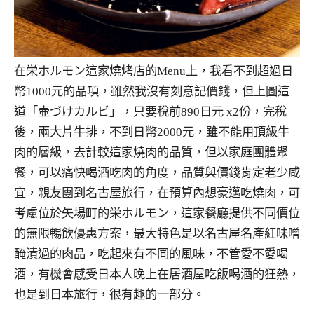
在栄ホルモン這家燒烤店的Menu上，我看不到超過日
幣1000元的品項，雖然我沒有刻意記價錢，但上圖這
道「壷づけカルビ」，只要稅前890日元 x2份，完稅
後，兩大片牛排，不到日幣2000元，雖不能用頂級牛
肉的層級，去計較這家燒肉的品質，但以家庭團體聚
餐，可以痛快喝酒吃肉的角度，品質與價錢肯定老少咸
宜，親友團到名古屋旅行，在預算內想豪邁吃燒肉，可
考慮位於矢場町的栄ホルモン，這家餐廳提供不同價位
的無限暢飲優惠方案，最大特色是以名古屋名產紅味噌
醃漬過的肉品，吃起來有不同的風味，不管愛不愛喝
酒，有機會感受日本人晚上在居酒屋吃飯喝酒的狂熱，
也是到日本旅行，很有趣的一部分。