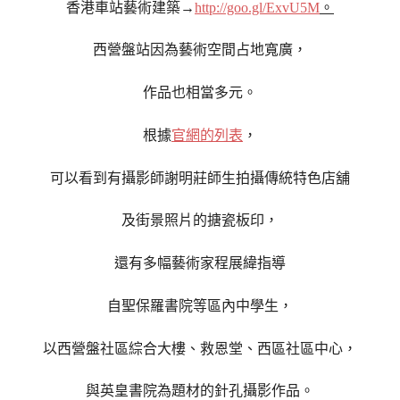
香港車站藝術建築→
http://goo.gl/ExvU5M
。
西營盤站因為藝術空間占地寬廣，
作品也相當多元。
根據
官網的列表
，
可以看到有攝影師謝明莊師生拍攝傳統特色店舖
及街景照片的搪瓷板印，
還有多幅藝術家程展緯指導
自聖保羅書院等區內中學生，
以西營盤社區綜合大樓、救恩堂、西區社區中心，
與英皇書院為題材的針孔攝影作品。