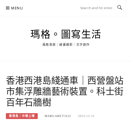
Skip
MENU
to
content
瑪格。圖寫生活
風格食旅｜繪畫攝影｜文字創作
香港西港島綫通車｜西營盤站
市集浮雕牆藝術裝置。科士街
百年石牆樹
香港島｜中環上環
MARGARET1122
2015-11-12