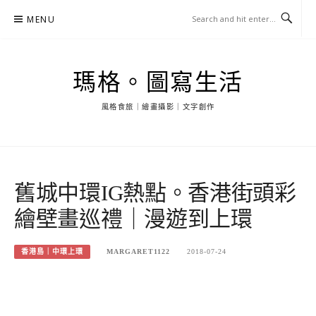
Skip
MENU
to
content
瑪格。圖寫生活
風格食旅｜繪畫攝影｜文字創作
舊城中環IG熱點。香港街頭彩
繪壁畫巡禮｜漫遊到上環
香港島｜中環上環
MARGARET1122
2018-07-24