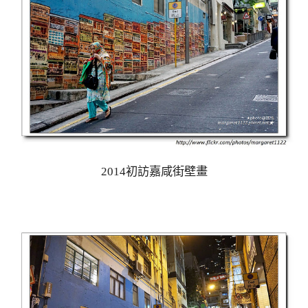
2014初訪嘉咸街壁畫