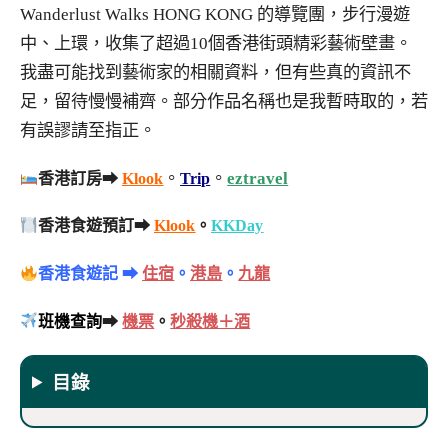
Wanderlust Walks HONG KONG 的導覽團，步行漫遊
中、上環，收集了超過10個香港街頭精彩藝術壁畫。
我盡可能找到藝術家的相關資料，但有些真的資訊不
足，留待慢慢補齊。部分作品名稱也是我暫時取的，若
有誤謬請至指正。
。
。
eztravel
香港訂房➡
Klook
Trip
香港食遊預訂➡
Klook
。
KKDay
香港食遊記 ➡
住宿
。
港島
。
九龍
班機查詢
➡
機票
。
秒殺機＋酒
目錄