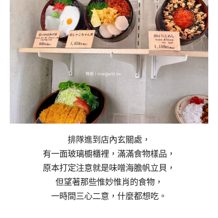
排隊進到店內玄關處，
有一面玻璃櫥櫃裡，滿滿食物樣品，
原本打定注意就是味噌海膽帆立貝，
但望著那些惟妙惟肖的食物，
一時間三心二意，什麼都想吃。