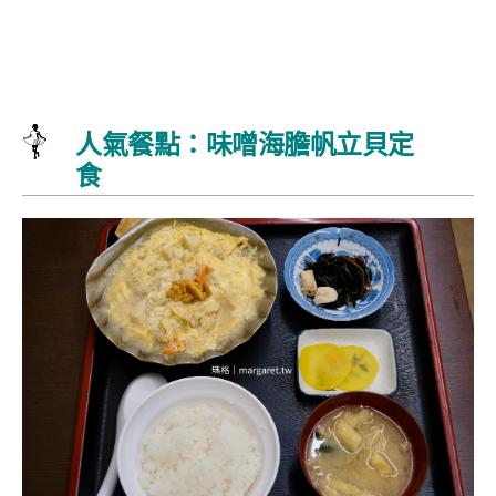
人氣餐點：味噌海膽帆立貝定
食