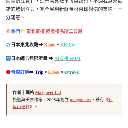
海膽帆立貝」，進門看見幾乎每桌都有，不過我意外點
錯的烤帆立貝，完全展現新鮮食材直球對決的美味，十
分滿意。
熱門
東北賞櫻 陸奧櫻名所二日遊
日本東北攻略➡
Klook
。
KKDay
日本網卡無限流量 ➡
AI支援-eSIM
青森訂房
➡
Trip
。
Klook
。
eztravel
作者｜瑪格
Margaret Lai
旅遊與美食作家，2008年創立
margaret.tw
，著有《
阿
里山出杯
》。