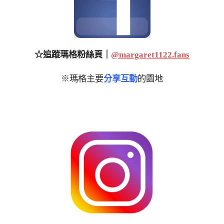
☆追蹤瑪格粉絲頁｜
@margaret1122.fans
※瑪格主要
分享互動
的園地