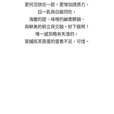
更何況放在一起，更增加誘惑力，
舀一匙與白飯同吃，
海膽的甜、味噌的鹹香酵韻、
與鮮美的帆立貝交融，好下飯啊！
唯一感到略有失落的，
是鋪底芙蓉蛋的蛋香不足，可惜。