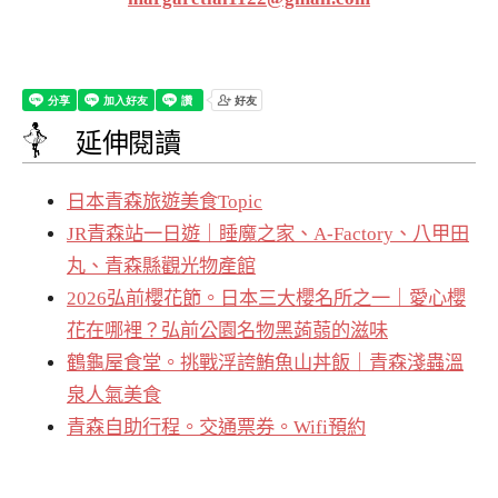
延伸閱讀
日本青森旅遊美食Topic
JR青森站一日遊｜睡魔之家、A-Factory、八甲田
丸、青森縣觀光物產館
2026弘前櫻花節。日本三大櫻名所之一｜愛心櫻
花在哪裡？弘前公園名物黑蒟蒻的滋味
鶴龜屋食堂。挑戰浮誇鮪魚山丼飯｜青森淺蟲溫
泉人氣美食
青森自助行程。交通票券。Wifi預約