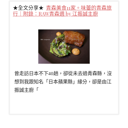
★全文分享★
青森美食11家。味蕾的青森旅
行｜附錄：RAW青森週 by 江振誠主廚
曾走訪日本不下40趟，卻從未去過青森縣，沒
想到我跟知名「日本蘋果縣」緣分，卻是由江
振誠主廚「