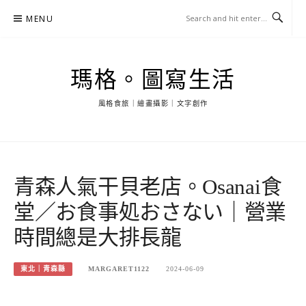
Skip
MENU
to
content
瑪格。圖寫生活
風格食旅｜繪畫攝影｜文字創作
青森人氣干貝老店。Osanai食
堂／お食事処おさない｜營業
時間總是大排長龍
東北｜青森縣
MARGARET1122
2024-06-09