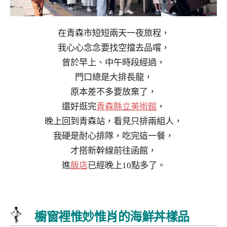
在青森市短短兩天一夜旅程，
我心心念念要找空擋去品嚐，
曾於早上、中午時段經過，
門口總是大排長龍，
原本差不多要放棄了，
還好逛完
青森縣立美術館
，
晚上回到青森站，看見只排兩組人，
我硬是耐心排隊，吃完這一餐，
才搭新幹線前往函館，
進
飯店
已經晚上10點多了。
櫥窗裡惟妙惟肖的海鮮丼樣品