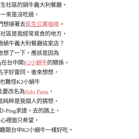
民生社區的鍋牛義大利餐廳，
一來是沒吃過，
們想接著去
民生公寓咖啡
。
生社區是我經常覓食的地方，
過蝸牛義大利餐廳這家店？
地想了一下，應該是因為
ng在台中開
K2小蝸牛
的關係，
名字好雷同。後來想想，
也難怪K2小蝸牛
北要改名為
Solo Pasta
，
這純粹是我個人的猜想，
J-Ping求證。去的路上，
心裡面只希望，
廳跟台中K2小蝸牛一樣好吃。