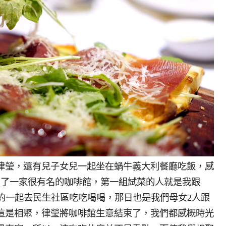
律瑩，還有兒子女兒一起坐在蝸牛義大利餐廳吃飯，感
開了一家很有名的咖啡館，第一組試菜的人就是我跟
，相約一起去民生社區吃吃喝喝，那日也是我們母女2人跟
這是相聚，律瑩將咖啡館生意結束了，我們都感概時光