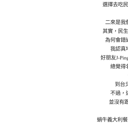
選擇去吃
二來是我
其實，民
為何會錯
我認真
好朋友J-Pi
總覺得
到台
不過，
並沒有跟
蝸牛義大利餐