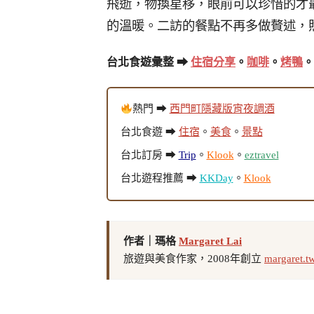
飛逝，物換星移，眼前可以珍惜的才
的溫暖。二訪的餐點不再多做贅述，
台北食遊彙整 ➡
住宿分享
。
咖啡
。
烤鴨
。
熱門 ➡
西門町隱藏版宵夜調酒
台北食遊 ➡
住宿
。
美食
。
景點
台北訂房 ➡
Trip
。
Klook
。
eztravel
台北遊程推薦 ➡
KKDay
。
Klook
作者｜瑪格
Margaret Lai
旅遊與美食作家，2008年創立
margaret.t