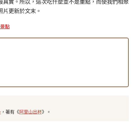
最真實。所以，這次吃什麼並不是重點，而使我們相聚
照片更新於文末。
景點
w
，著有《
阿里山出杯
》。