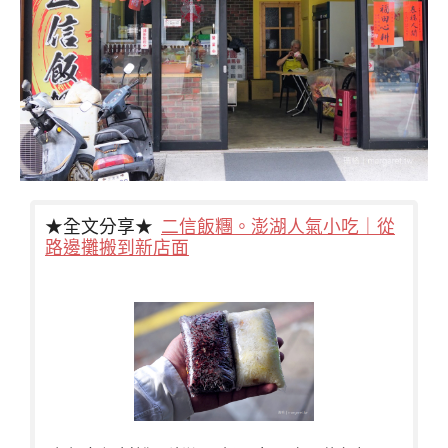
★全文分享★
二信飯糰。澎湖人氣小吃｜從
路邊攤搬到新店面