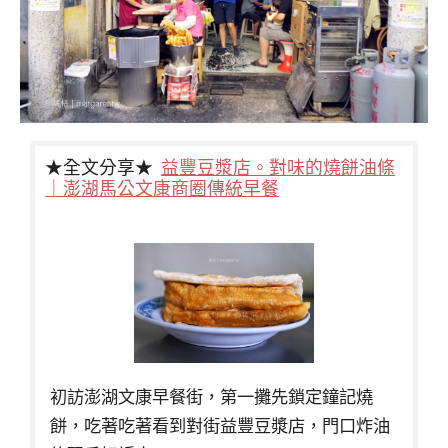
★全文分享★
益豐豆漿店。對味的燒餅油條
｜澎湖馬公文康商圈傳統早餐
初訪澎湖文康早餐街，第一攤先鎖定鐘記燒
餅，吃著吃著看到對街益豐豆漿店，門口炸油