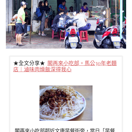
★全文分享★
閣再來小吃部。馬公30年老麵
店｜滷味肉燥飯深得我心
閣再來小吃部鄰近文康早餐街旁，當日「早餐