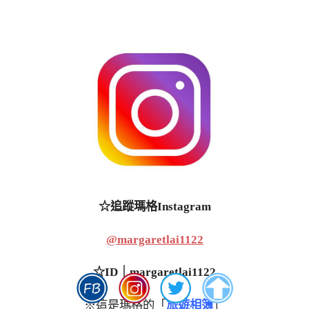
☆追蹤瑪格Instagram
@margaretlai1122
☆ID｜margaretlai1122
※這是瑪格的「
旅遊相簿
」