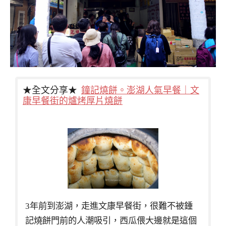
★全文分享★
鐘記燒餅。澎湖人氣早餐｜文
康早餐街的爐烤厚片燒餅
3年前到澎湖，走進文康早餐街，很難不被鍾
記燒餅門前的人潮吸引，西瓜偎大邊就是這個