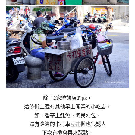
除了2家燒餅店的pk，
這條街上還有其他早上開業的小吃店，
如：香亭土魠魚、阿民刈包，
還有路邊的卡打車豆花攤也很誘人
下次有機會再來踩點。