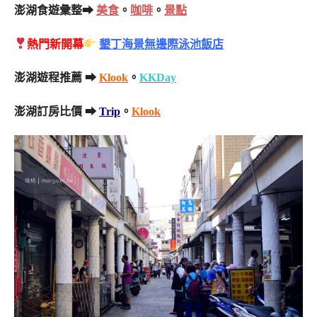
澎湖食遊彙整➡
美食
。
咖啡
。
景點
熱門新開幕
墾丁海景無邊際泳池飯店
澎湖遊程推薦 ➡
Klook
。
KKDay
澎湖訂房比價 ➡
Trip
。
Klook