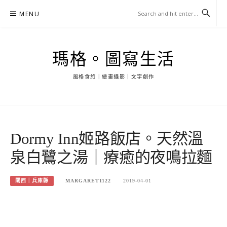
Skip
MENU
to
content
瑪格。圖寫生活
風格食旅｜繪畫攝影｜文字創作
Dormy Inn姬路飯店。天然溫
泉白鷺之湯｜療癒的夜鳴拉麵
關西｜兵庫縣
MARGARET1122
2019-04-01