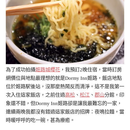
為了成功拍攝
姬路城櫻花
，我預訂2晚住宿，當時訂房
網價位與地點最理想的就是Dormy Inn姬路，飯店地點
位於姬路駅後站，沒那麼熱鬧反而清淨。這不是我第一
次入住這家飯店，之前住過
高松
、
松江
、
郡山
分館，印
象還不錯，但Dormy Inn姬路卻是讓我最難忘的一家，
連續兩晚我都沒有錯過這家飯店的招牌：夜鳴拉麵，當
時暖呼呼的吃一碗，甚為療癒。