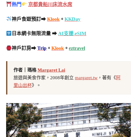
熱門
京都貴船川床流水席
神戶食遊預訂➡
Klook
。
KKDay
日本網卡無限流量 ➡
AI支援-eSIM
神戶訂房➡
Trip
。
Klook
。
eztravel
作者｜瑪格
Margaret Lai
旅遊與美食作家，2008年創立
margaret.tw
，著有《
阿
里山出杯
》。