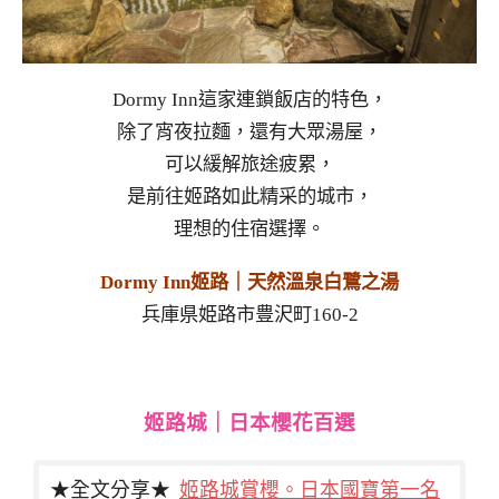
Dormy Inn這家連鎖飯店的特色，
除了宵夜拉麵，還有大眾湯屋，
可以緩解旅途疲累，
是前往姬路如此精采的城市，
理想的住宿選擇。
Dormy Inn姬路｜天然溫泉白鷺之湯
兵庫県姫路市豊沢町160-2
姬路城｜日本櫻花百選
★全文分享★
姬路城賞櫻。日本國寶第一名