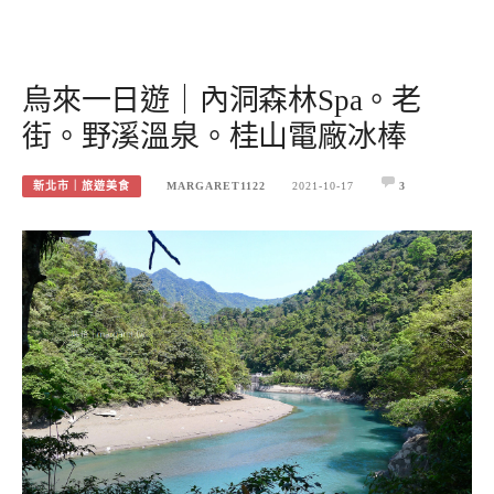
烏來一日遊｜內洞森林Spa。老
街。野溪溫泉。桂山電廠冰棒
新北市｜旅遊美食
MARGARET1122
2021-10-17
3