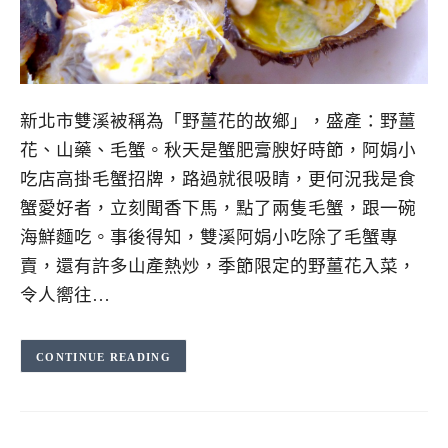
新北市雙溪被稱為「野薑花的故鄉」，盛產：野薑
花、山藥、毛蟹。秋天是蟹肥膏腴好時節，阿娟小
吃店高掛毛蟹招牌，路過就很吸睛，更何況我是食
蟹愛好者，立刻聞香下馬，點了兩隻毛蟹，跟一碗
海鮮麵吃。事後得知，雙溪阿娟小吃除了毛蟹專
賣，還有許多山產熱炒，季節限定的野薑花入菜，
令人嚮往…
CONTINUE READING