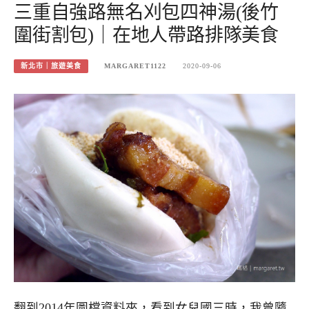
三重自強路無名刈包四神湯(後竹
圍街割包)｜在地人帶路排隊美食
新北市｜旅遊美食
MARGARET1122
2020-09-06
翻到2014年圖檔資料夾，看到女兒國三時，我曾隨