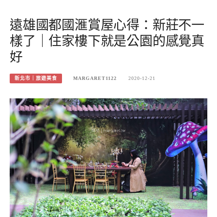
遠雄國都國滙賞屋心得：新莊不一
樣了｜住家樓下就是公園的感覺真
好
新北市｜旅遊美食
MARGARET1122
2020-12-21