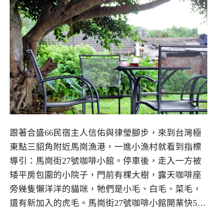
跟著合盛66民宿主人信佑與律瑩腳步，來到台灣極
東點三貂角附近馬崗漁港，一進小漁村就看到指標
導引：馬崗街27號咖啡小館。停車後，走入一方被
矮平房包圍的小院子，門前有棵大樹，露天咖啡座
旁幾隻懶洋洋的貓咪，牠們是小毛、白毛、菜毛，
還有新加入的虎毛。馬崗街27號咖啡小館開業快5…