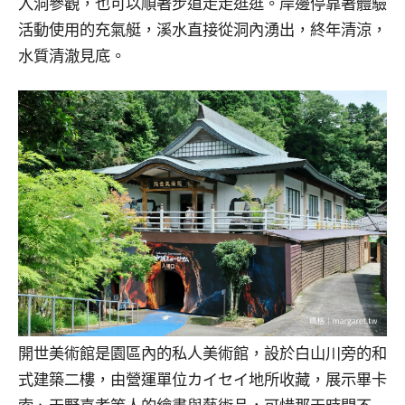
入洞參觀，也可以順著步道走走逛逛。岸邊停靠著體驗
活動使用的充氣艇，溪水直接從洞內湧出，終年清涼，
水質清澈見底。
開世美術館是園區內的私人美術館，設於白山川旁的和
式建築二樓，由營運單位カイセイ地所收藏，展示畢卡