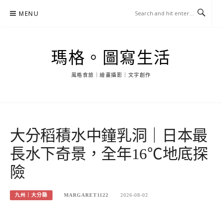
Skip
MENU
to
content
瑪格。圖寫生活
風格食旅｜繪畫攝影｜文字創作
大分稻積水中鐘乳洞｜日本最
長水下奇景，全年16℃地底探
險
九州｜大分縣
MARGARET1122
2026-08-02