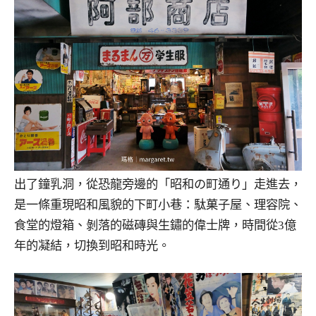
出了鐘乳洞，從恐龍旁邊的「昭和の町通り」走進去，
是一條重現昭和風貌的下町小巷：駄菓子屋、理容院、
食堂的燈箱、剝落的磁磚與生鏽的偉士牌，時間從3億
年的凝結，切換到昭和時光。