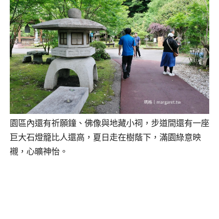
園區內還有祈願鐘、佛像與地藏小祠，步道間還有一座
巨大石燈籠比人還高，夏日走在樹蔭下，滿園綠意映
襯，心曠神怡。