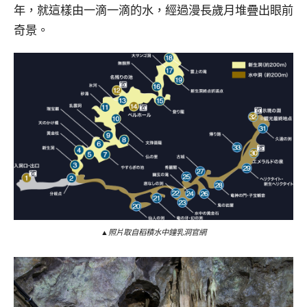
年，就這樣由一滴一滴的水，經過漫長歲月堆疊出眼前
奇景。
▲照片取自稻積水中鐘乳洞官網