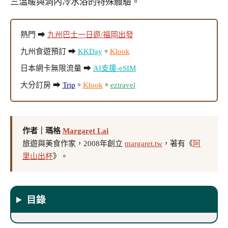
三溫暖與洞內冷水浴的特殊體驗。
熱門 ➡
九州巴士一日遊/福岡出發
九州食遊預訂 ➡
KKDay
。
Klook
日本網卡無限流量 ➡
AI支援-eSIM
大分訂房 ➡
Trip
。
Klook
。
eztravel
作者｜瑪格
Margaret Lai
旅遊與美食作家，2008年創立
margaret.tw
，著有《
阿
里山出杯
》。
目錄