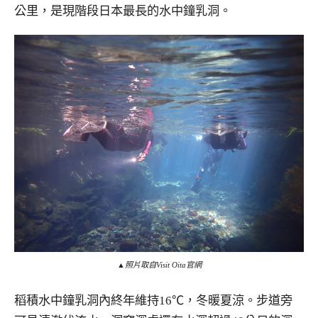
公里，是現階段日本最長的水中鐘乳洞。
▲照片取自Visit Oita官網
稻積水中鐘乳洞內終年維持16℃，冬暖夏涼。步道旁