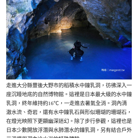
走進大分縣豐後大野市的稻積水中鐘乳洞，彷彿深入一
座沉睡地底的自然博物館。這裡是日本最大級的水中鐘
乳洞，終年維持約16℃，一走進去暑氣全消。洞內清
澈水流、奇岩，還有水中鐘乳石與形似珊瑚的珊瑚石，
在燈光映照下更顯幽深迷幻。除了步行參觀，這裡也是
日本少數開放浮潛與水肺潛水的鐘乳洞，另有結合戶外