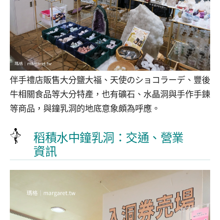
伴手禮店販售大分鹽大福、天使のショコラーデ、豐後
牛相關食品等大分特產，也有礦石、水晶洞與手作手鍊
等商品，與鐘乳洞的地底意象頗為呼應。
稻積水中鐘乳洞：交通、營業
資訊