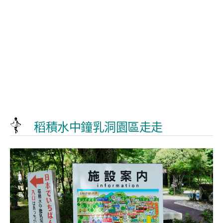
稻積水中鐘乳洞園區走走