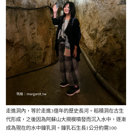
走進洞內，等於走進3億年的歷史長河。稻積洞在古生
代形成，之後因為阿蘇山大規模噴發而沉入水中，逐漸
成為現在的水中鐘乳洞。鐘乳石生長1公分約需100