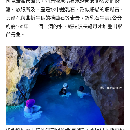
可見清澈伏流水，洞窟深處還有水深超過40公尺的深
淵。放眼所及，盡是水中鐘乳石、形似珊瑚的珊瑚石、
貝爾孔與曲折生長的捲曲石等奇景。鐘乳石生長1公分
約需100年，一滴一滴的水，經過漫長歲月才堆疊出眼
前景象。