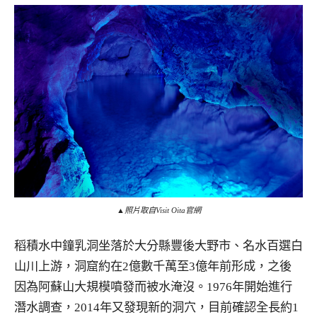
▲照片取自Visit Oita官網
稻積水中鐘乳洞坐落於大分縣豐後大野市、名水百選白
山川上游，洞窟約在2億數千萬至3億年前形成，之後
因為阿蘇山大規模噴發而被水淹沒。1976年開始進行
潛水調查，2014年又發現新的洞穴，目前確認全長約1