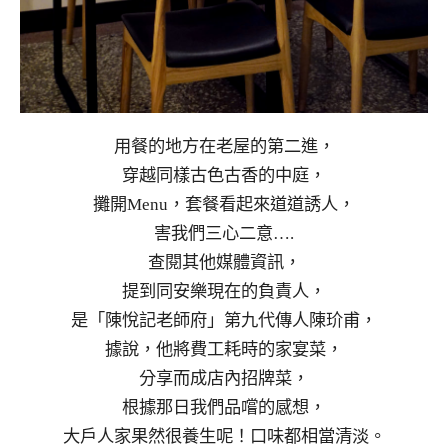
用餐的地方在老屋的第二進，
穿越同樣古色古香的中庭，
攤開Menu，套餐看起來道道誘人，
害我們三心二意….
查閱其他媒體資訊，
提到同安樂現在的負責人，
是「陳悅記老師府」第九代傳人陳玠甫，
據說，他將費工耗時的家宴菜，
分享而成店內招牌菜，
根據那日我們品嚐的感想，
大戶人家果然很養生呢！口味都相當清淡。