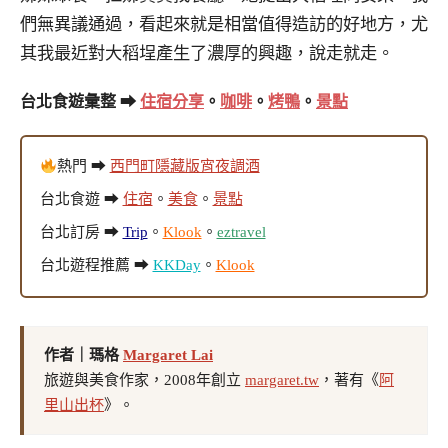
們無異議通過，看起來就是相當值得造訪的好地方，尤
其我最近對大稻埕產生了濃厚的興趣，說走就走。
台北食遊彙整 ➡
住宿分享
。
咖啡
。
烤鴨
。
景點
熱門 ➡
西門町隱藏版宵夜調酒
台北食遊 ➡
住宿
。
美食
。
景點
台北訂房 ➡
Trip
。
Klook
。
eztravel
台北遊程推薦 ➡
KKDay
。
Klook
作者｜瑪格
Margaret Lai
旅遊與美食作家，2008年創立
margaret.tw
，著有《
阿
里山出杯
》。