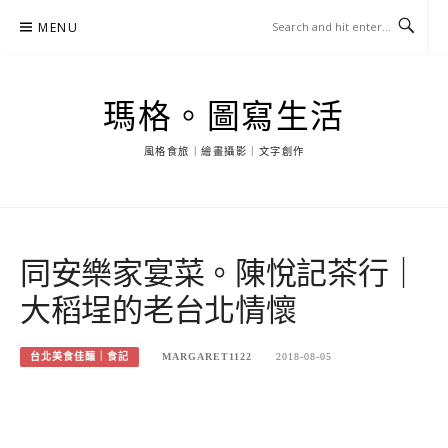
Skip
MENU
to
content
瑪格。圖寫生活
風格食旅｜繪畫攝影｜文字創作
同安樂家宴菜。陳悅記茶行｜
大稻埕的老台北情懷
台北美食佳釀｜食記
MARGARET1122
2018-08-05