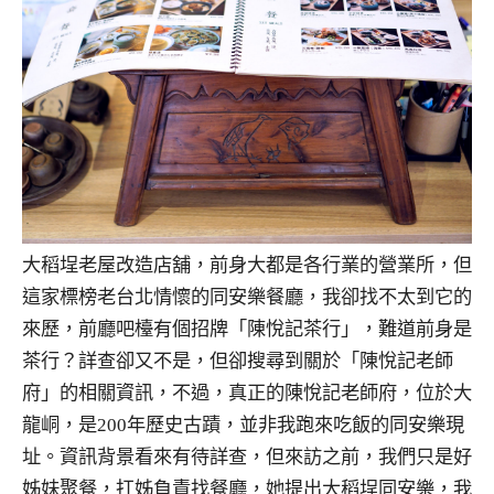
大稻埕老屋改造店舖，前身大都是各行業的營業所，但
這家標榜老台北情懷的同安樂餐廳，我卻找不太到它的
來歷，前廳吧檯有個招牌「陳悅記茶行」，難道前身是
茶行？詳查卻又不是，但卻搜尋到關於「陳悅記老師
府」的相關資訊，不過，真正的陳悅記老師府，位於大
龍峒，是200年歷史古蹟，並非我跑來吃飯的同安樂現
址。資訊背景看來有待詳查，但來訪之前，我們只是好
姊妹聚餐，扛姊負責找餐廳，她提出大稻埕同安樂，我