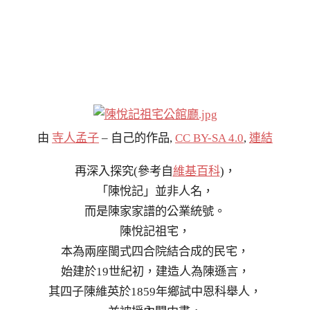
由
寺人孟子
–
自己的作品
,
CC BY-SA 4.0
,
連結
再深入探究(參考自
維基百科
)，
「陳悅記」並非人名，
而是陳家家譜的公業統號。
陳悅記祖宅，
本為兩座閩式四合院結合成的民宅，
始建於19世紀初，建造人為陳遜言，
其四子陳維英於1859年鄉試中恩科舉人，