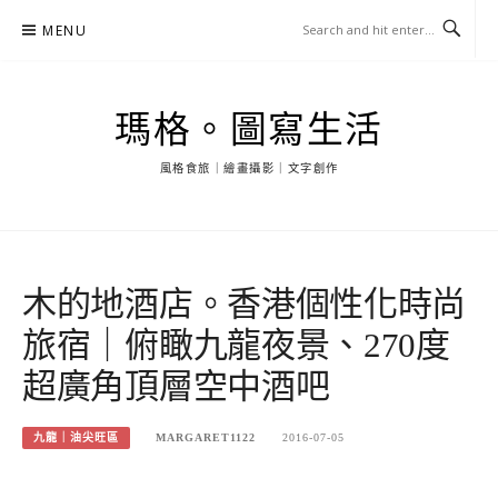
Skip
MENU
to
content
瑪格。圖寫生活
風格食旅｜繪畫攝影｜文字創作
木的地酒店。香港個性化時尚
旅宿｜俯瞰九龍夜景、270度
超廣角頂層空中酒吧
九龍｜油尖旺區
MARGARET1122
2016-07-05