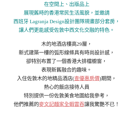
在空間上、出版品上
展現舊時的香港常民生活風貌，並邀請
西班牙 Lagranja Design設計團隊規畫部分套房，
讓人們更能感受佐敦中西文化交融的特色。
木的地酒店樓高29層，
新式建築一樓的弧形線條具有時尚設計感，
卻特別布置了一個香港大排檔櫥窗，
表現新舊融合的趣味。
入住佐敦木的地精品酒店(
查優惠房價
)期間，
熱心的飯店接待人員
特別提供一份佐敦美食地圖給我參考，
他們推薦的
麥文記麵家全蝦雲吞
讓我驚艷不已！