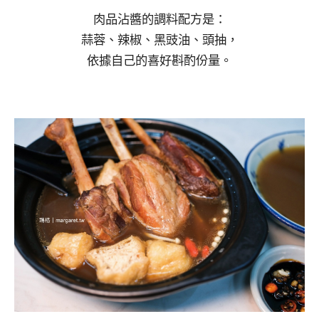
肉品沾醬的調料配方是：
蒜蓉、辣椒、黑豉油、頭抽，
依據自己的喜好斟酌份量。