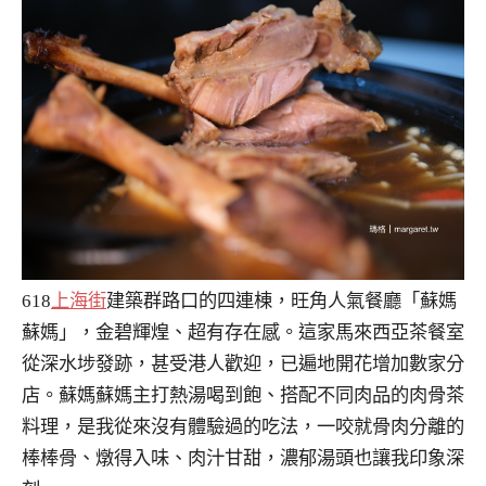
618
上海街
建築群路口的四連棟，旺角人氣餐廳「蘇媽
蘇媽」，金碧輝煌、超有存在感。這家馬來西亞茶餐室
從深水埗發跡，甚受港人歡迎，已遍地開花增加數家分
店。蘇媽蘇媽主打熱湯喝到飽、搭配不同肉品的肉骨茶
料理，是我從來沒有體驗過的吃法，一咬就骨肉分離的
棒棒骨、燉得入味、肉汁甘甜，濃郁湯頭也讓我印象深