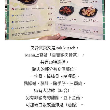
肉骨茶英文是Bak kut teh，
Menu上寫著「百吉爹肉骨茶」，
共有10種選擇，
豬肉的部分有８個部位：
一字骨、棒棒骨、啫喱骨、
豬腳彎、豬肚、豬手仔、三層肉、
還有大雜錦（綜合），
另有非豬肉的雞腳、豆卜金菇，
可加碼白飯或油炸鬼（油條）。