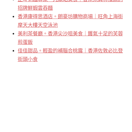
招牌鮮蝦雲吞麵
香港康得思酒店。朗豪坊購物商場｜旺角上海街
摩天大樓天空泳池
美利茶餐廳。香港尖沙咀美食｜鑊氣十足的芙蓉
煎蛋飯
佳佳甜品。輕盈的補腦合桃露｜香港佐敦必比登
街頭小食