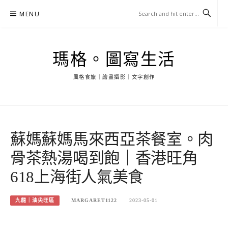
Skip
MENU
to
content
瑪格。圖寫生活
風格食旅｜繪畫攝影｜文字創作
蘇媽蘇媽馬來西亞茶餐室。肉
骨茶熱湯喝到飽｜香港旺角
618上海街人氣美食
九龍｜油尖旺區
MARGARET1122
2023-05-01