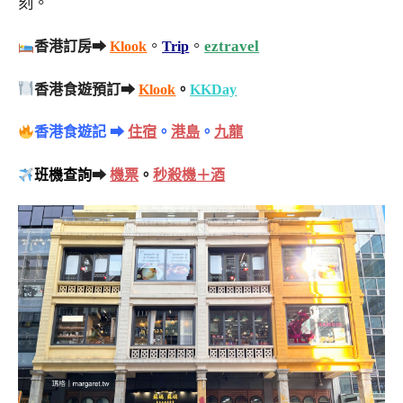
刻。
。
。
eztravel
香港訂房➡
Klook
Trip
香港食遊預訂➡
Klook
。
KKDay
香港食遊記 ➡
住宿
。
港島
。
九龍
班機查詢
➡
機票
。
秒殺機＋酒