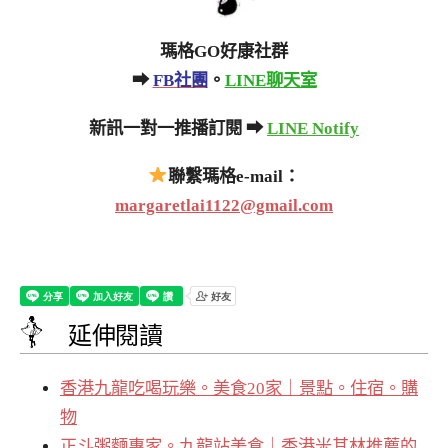
瑪格GO好康社群
➡
FB社團
。
LINE聊天室
新訊一對一推播訂閱 ➡
LINE Notify
聯繫瑪格e-mail：
margaretlai1122@gmail.com
延伸閱讀
香港九龍吃喝玩樂。美食20家｜景點。住宿。購
物
正斗粥麵專家。九龍站美食｜香港米其林推薦的