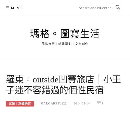
Skip
MENU
to
content
瑪格。圖寫生活
風格食旅｜繪畫攝影｜文字創作
羅東。outside凹賽旅店｜小王
子迷不容錯過的個性民宿
宜蘭｜旅遊美食
MARGARET1122
2014-03-14
6