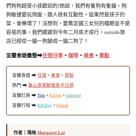
們狗狗超受小孩歡迎的!她說，我們有隻狗有隻貓，狗
狗敏捷愛玩飛盤、跟人很有互動性。這果然是孩子的
菜，會樂壞了！沒想到，要喬定國三女兒的檔期並不是
容易的事，我們遲遲到今年二月底才成行，outside旅
店已經從一貓一狗變成一貓二狗了！
宜蘭食遊彙整➡
住宿分享
。
咖啡
。
美食
。
景點
宜蘭食遊 ➡
住宿
。
美食
。
景點
熱門 ➡
龜山島賞鯨登島半日遊
宜蘭訂房 ➡
Trip
。
Klook
。
eztravel
宜蘭行程 ➡
KKDay
。
Klook
作者｜瑪格
Margaret Lai