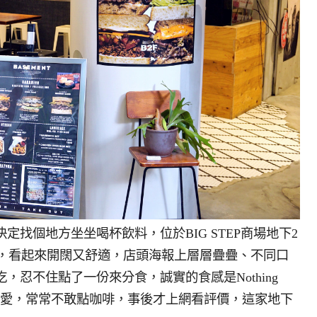
找個地方坐坐喝杯飲料，位於BIG STEP商場地下2
ndwiches，看起來開闊又舒適，店頭海報上層層疊疊、不同口
忍不住點了一份來分食，誠實的食感是Nothing
自己的偏愛，常常不敢點咖啡，事後才上網看評價，這家地下