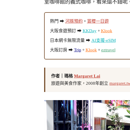
室咖啡館的義式咖啡，看來還不錯呢
熱門 ➡
河豚預約
。
賞櫻一日遊
大阪食遊預訂 ➡
KKDay
。
Klook
日本網卡無限流量 ➡
AI支援-eSIM
大阪訂房 ➡
Trip
。
Klook
。
eztravel
作者｜瑪格
Margaret Lai
旅遊與美食作家，2008年創立
margaret.t