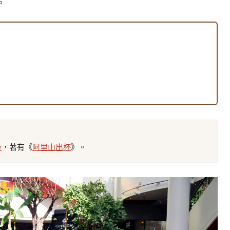
。
w
，著有《
阿里山出杯
》。