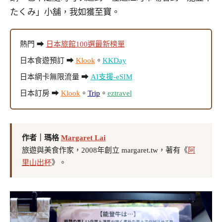
たくみ」小舖，我如獲至寶。
熱門 ➡
日本旅館100選最新榜單
日本食遊預訂 ➡
Klook
。
KKDay
日本網卡無限流量 ➡
AI支援-eSIM
日本訂房 ➡
Klook
。
Trip
。
eztravel
作者｜瑪格
Margaret Lai
旅遊與美食作家，2008年創立 margaret.tw，著有《
阿
里山出杯
》。