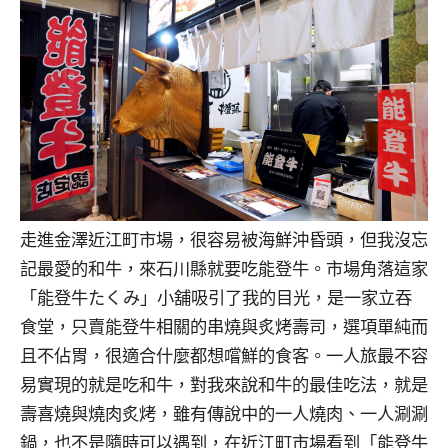
走進金澤近江町市場，很容易被海鮮沖昏頭，但我沒忘
記最愛的和牛，來石川縣就要吃能登牛。市場角落這家
「能登牛たくみ」小舖吸引了我的目光，是一家立吞
食堂，只賣能登牛相關的串燒與炙烤壽司，選項單純而
且不佔胃，很適合什麼都想嚐鮮的食客。一人旅最不容
易實現的就是吃和牛，對我來說和牛的最佳吃法，就是
壽喜燒與燒肉炙烤，雖有傳說中的一人燒肉、一人涮涮
鍋，也不是隨時可以遇到，在近江町市場看到「能登牛