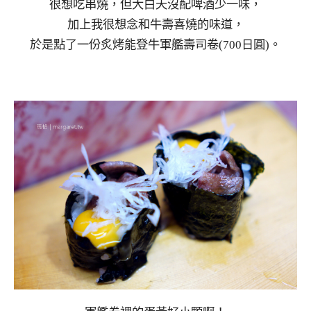
很想吃串燒，但大白天沒配啤酒少一味，
加上我很想念和牛壽喜燒的味道，
於是點了一份炙烤能登牛軍艦壽司卷(700日圓)。