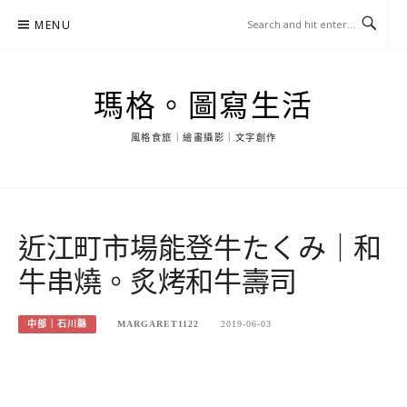
Skip
MENU
to
content
瑪格。圖寫生活
風格食旅｜繪畫攝影｜文字創作
近江町市場能登牛たくみ｜和
牛串燒。炙烤和牛壽司
中部｜石川縣
MARGARET1122
2019-06-03