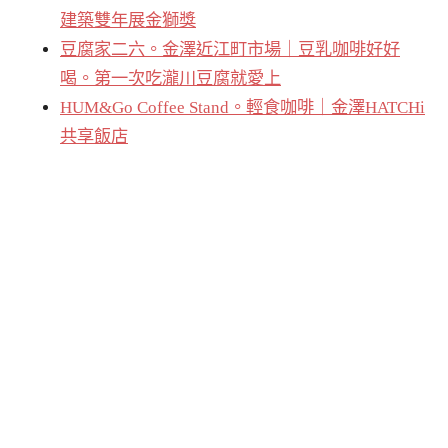
建築雙年展金獅獎
豆腐家二六。金澤近江町市場｜豆乳咖啡好好
喝。第一次吃瀧川豆腐就愛上
HUM&Go Coffee Stand。輕食咖啡｜金澤HATCHi
共享飯店