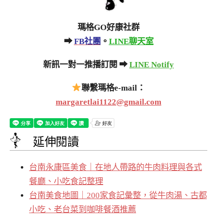
瑪格GO好康社群
➡
FB社團
。
LINE聊天室
新訊一對一推播訂閱 ➡
LINE Notify
聯繫瑪格e-mail：
margaretlai1122@gmail.com
延伸閱讀
台南永康區美食｜在地人帶路的牛肉料理與各式
餐廳、小吃食記整理
台南美食地圖｜200家食記彙整，從牛肉湯、古都
小吃、老台菜到咖啡餐酒推薦