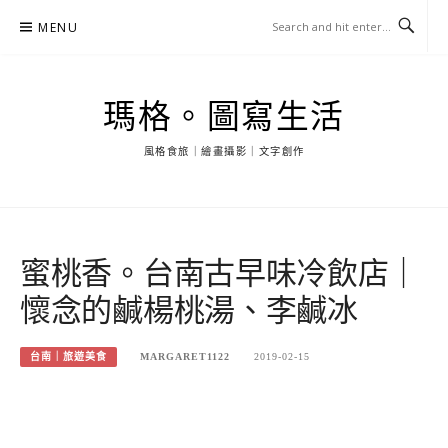
Skip
MENU
to
content
瑪格。圖寫生活
風格食旅｜繪畫攝影｜文字創作
蜜桃香。台南古早味冷飲店｜
懷念的鹹楊桃湯、李鹹冰
台南｜旅遊美食
MARGARET1122
2019-02-15