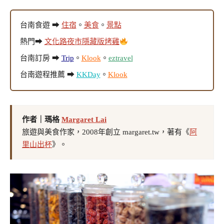
台南食遊 ➡
住宿
。
美食
。
景點
熱門➡
文化路夜市隱藏版烤雞
台南訂房 ➡
Trip
。
Klook
。
eztravel
台南遊程推薦 ➡
KKDay
。
Klook
作者｜瑪格
Margaret Lai
旅遊與美食作家，2008年創立 margaret.tw，著有《
阿
里山出杯
》。