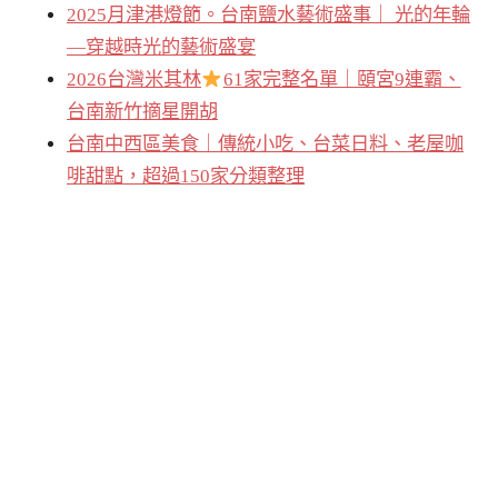
2025月津港燈節。台南鹽水藝術盛事｜ 光的年輪
—穿越時光的藝術盛宴
2026台灣米其林
61家完整名單｜頤宮9連霸、
台南新竹摘星開胡
台南中西區美食｜傳統小吃、台菜日料、老屋咖
啡甜點，超過150家分類整理