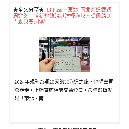
★全文分享★
JR Pass。東北-南北海道鐵路
周遊券｜搭新幹線跨越津輕海峽。從函館到
青森只要1小時
2024年規劃為期20天的北海道之旅，也想去青
森走走，上網查詢相關交通套票，最佳選擇就
是「東北・南