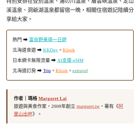
特別安排在登別溫泉、湯の川溫泉、層雲峡溫泉、定山
溪溫泉、洞爺湖溫泉都留宿一晚，相關住宿遊記陸續分
享給大家。
熱門 ➡
富良野美瑛一日遊
北海道食遊 ➡
KKDay
。
Klook
日本網卡無限流量 ➡
AI支援-eSIM
北海道訂房 ➡
Trip
。
Klook
。
eztravel
作者｜瑪格
Margaret Lai
旅遊與美食作家，2008年創立
margaret.tw
，著有《
阿
里山出杯
》。