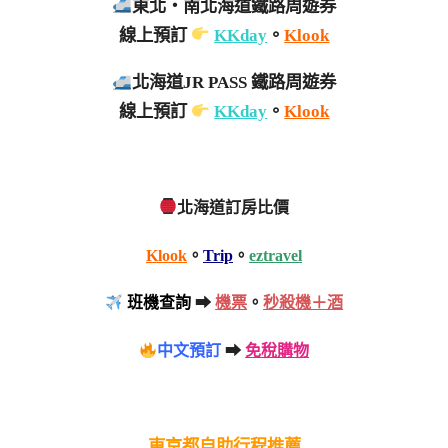
東北・南北海道鐵路周遊券
線上預訂
KKday
。
Klook
北海道JR PASS 鐵路周遊券
線上預訂
KKday
。
Klook
北海道訂房比價
Klook
。
Trip
。
eztravel
班機查詢
➡
機票
。
秒殺機＋酒
中文預訂
➡
免稅購物
東京都自助行程推薦