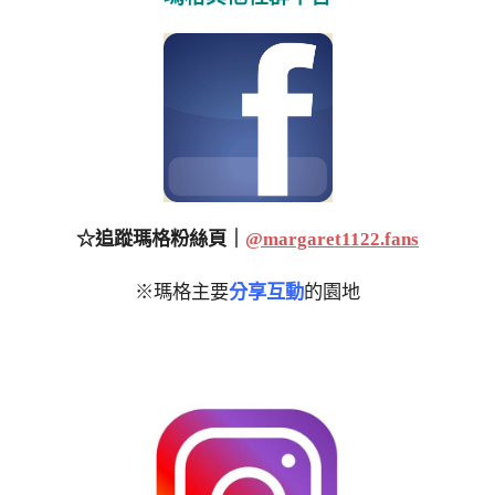
☆追蹤瑪格粉絲頁｜
@margaret1122.fans
※瑪格主要
分享互動
的園地