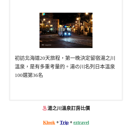
初訪北海道20天旅程，第一晚決定留宿湯之川
溫泉，是有多重考量的。湯の川名列日本溫泉
100選第36名
湯之川溫泉訂房比價
Klook
。
Trip
。
eztravel