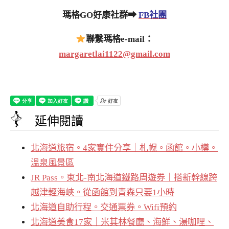
瑪格GO好康社群➡
FB社團
聯繫瑪格e-mail：
margaretlai1122@gmail.com
延伸閱讀
北海道旅宿。4家實住分享｜札幌。函館。小樽。
溫泉風景區
JR Pass。東北-南北海道鐵路周遊券｜搭新幹線跨
越津輕海峽。從函館到青森只要1小時
北海道自助行程。交通票券。Wifi預約
北海道美食17家｜米其林餐廳、海鮮、湯咖哩、