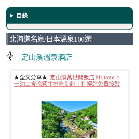
目錄
北海道名泉/日本溫泉100選
定山溪溫泉酒店
★全文分享★
定山溪萬世閣飯店 Milione。
一泊二食晚餐牛排吃到飽｜札幌站免費接駁