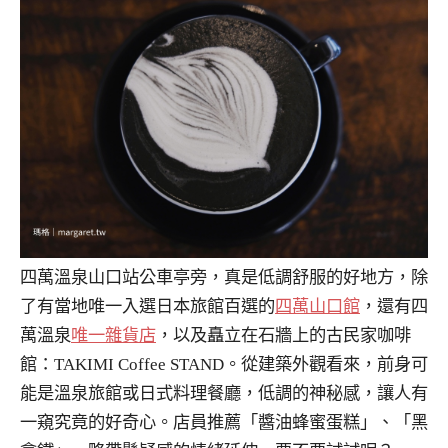
四萬溫泉山口站公車亭旁，真是低調舒服的好地方，除
了有當地唯一入選日本旅館百選的
四萬山口館
，還有四
萬溫泉
唯一雜貨店
，以及矗立在石牆上的古民家咖啡
館：TAKIMI Coffee STAND。從建築外觀看來，前身可
能是溫泉旅館或日式料理餐廳，低調的神秘感，讓人有
一窺究竟的好奇心。店員推薦「醬油蜂蜜蛋糕」、「黑