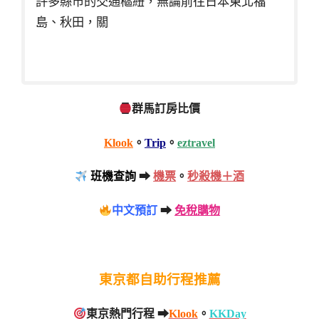
許多縣市的交通樞紐，無論前往日本東北福
島、秋田，關
群馬訂房比價
Klook
。
Trip
。
eztravel
班機查詢
➡
機票
。
秒殺機＋酒
中文預訂
➡
免稅購物
東京都自助行程推薦
東京熱門行程 ➡
Klook
。
KKDay