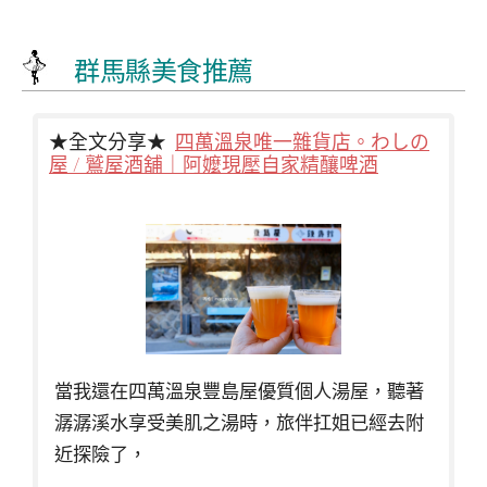
群馬縣美食推薦
★全文分享★
四萬溫泉唯一雜貨店。わしの
屋 / 鷲屋酒舖｜阿嬤現壓自家精釀啤酒
當我還在四萬溫泉豐島屋優質個人湯屋，聽著
潺潺溪水享受美肌之湯時，旅伴扛姐已經去附
近探險了，