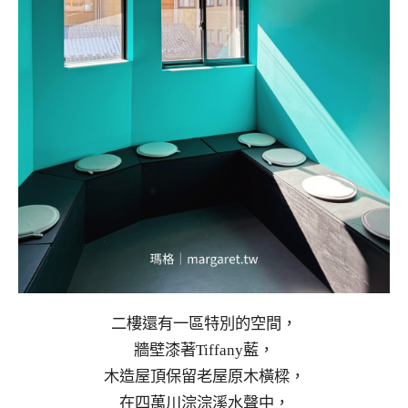
二樓還有一區特別的空間，
牆壁漆著Tiffany藍，
木造屋頂保留老屋原木橫樑，
在四萬川淙淙溪水聲中，