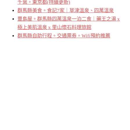
千葉。東京都(持續更新)
群馬縣美食。食記7家｜草津溫泉、四萬溫泉
豐島屋。群馬縣四萬溫泉一泊二食｜藥王之湯 x
極上美肌溫泉 x 里山懷石料理旅館
群馬縣自助行程。交通票券。Wifi預約推薦