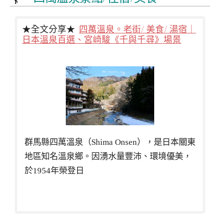
★全文分享★
四萬溫泉。老街/ 美食/ 湯宿｜
日本溫泉百選、宮崎駿《千與千尋》場景
群馬縣四萬溫泉（Shima Onsen），是日本關東
地區知名溫泉鄉。因湧水量豐沛、環境優美，
於1954年榮登日