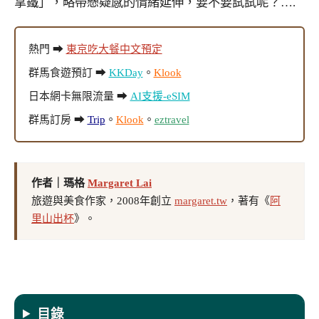
拿鐵」，略帶懸疑感的情緒延伸，要不要試試呢？….
熱門 ➡
東京吃大餐中文預定
群馬食遊預訂 ➡
KKDay
。
Klook
日本網卡無限流量 ➡
AI支援-eSIM
群馬訂房 ➡
Trip
。
Klook
。
eztravel
作者｜瑪格
Margaret Lai
旅遊與美食作家，2008年創立
margaret.tw
，著有《
阿
里山出杯
》。
目錄