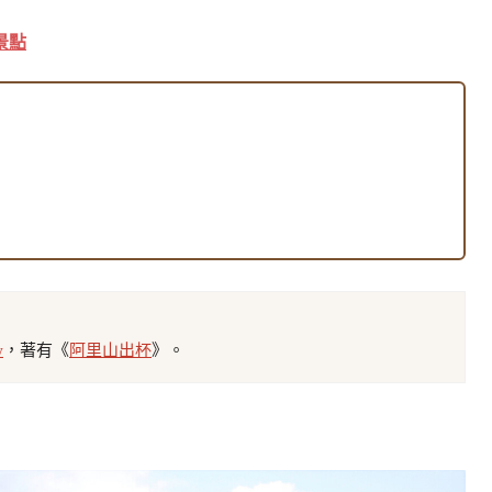
景點
w
，著有《
阿里山出杯
》。