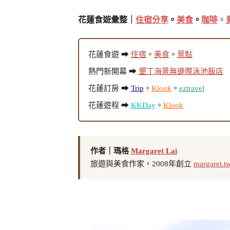
花蓮食遊彙整｜
住宿分享
。
美食
。
咖啡
。
花蓮食遊 ➡
住宿
。
美食
。
景點
熱門新開幕 ➡
墾丁海景無邊際泳池飯店
花蓮訂房 ➡
Trip
。
Klook
。
eztravel
花蓮遊程 ➡
KKDay
。
Klook
作者｜瑪格
Margaret Lai
旅遊與美食作家，2008年創立
margaret.t