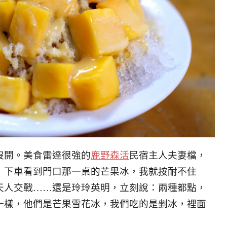
沒開。美食雷達很強的
鹿野森活
民宿主人夫妻檔，
，下車看到門口那一桌的芒果冰，我就按耐不住
天人交戰……還是玲玲英明，立刻說：兩種都點，
一樣，他們是芒果雪花冰，我們吃的是剉冰，裡面