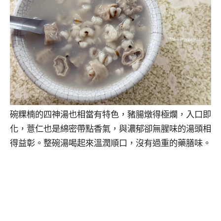
碗粿楠的四神湯也相當有特色，豬腸燉得極爛，入口即
化，薏仁也是綿密帶點香氣，與濃郁卻無腥味的湯頭相
得益彰。整碗湯喝起來溫潤順口，沒有過重的藥膳味。