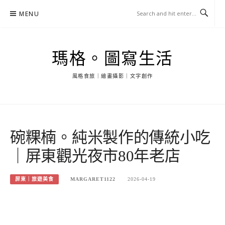
Skip
MENU
to
content
瑪格。圖寫生活
風格食旅｜繪畫攝影｜文字創作
碗粿楠。純米製作的傳統小吃
｜屏東觀光夜市80年老店
屏東｜旅遊美食
MARGARET1122
2026-04-19