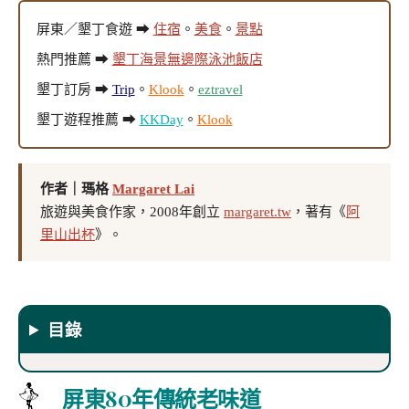
屏東／墾丁食遊 ➡
住宿
。
美食
。
景點
熱門推薦 ➡
墾丁海景無邊際泳池飯店
墾丁訂房 ➡
Trip
。
Klook
。
eztravel
墾丁遊程推薦 ➡
KKDay
。
Klook
作者｜瑪格
Margaret Lai
旅遊與美食作家，2008年創立
margaret.tw
，著有《
阿
里山出杯
》。
目錄
屏東80年傳統老味道