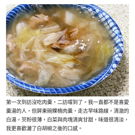
第一次到訪沒吃肉羹，二訪嚐到了。我一直都不是喜愛
羹湯的人，但屏東碗粿楠肉羹，走古早味路線，清澈的
白湯，芡粉很薄，白菜與肉塊清爽甘甜，味道很清淡，
我更喜歡灑了白胡椒之後的口感。