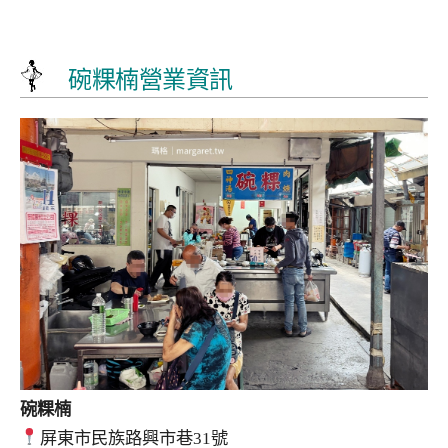
碗粿楠營業資訊
碗粿楠
屏東市民族路興市巷31號