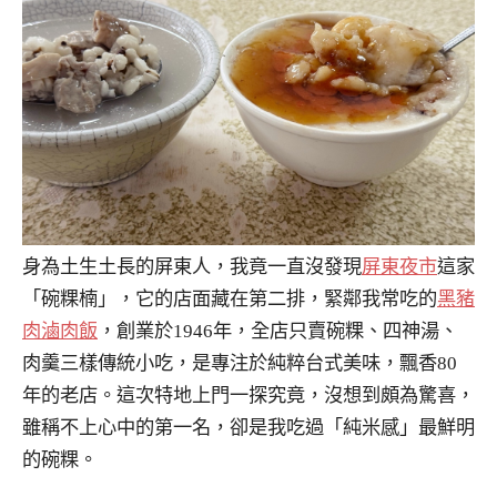
身為土生土長的屏東人，我竟一直沒發現
屏東夜市
這家
「碗粿楠」，它的店面藏在第二排，緊鄰我常吃的
黑豬
肉滷肉飯
，創業於1946年，全店只賣碗粿、四神湯、
肉羹三樣傳統小吃，是專注於純粹台式美味，飄香80
年的老店。這次特地上門一探究竟，沒想到頗為驚喜，
雖稱不上心中的第一名，卻是我吃過「純米感」最鮮明
的碗粿。