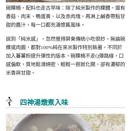
碗粿楠，配料也走古早味：除了純米製作的粿體，還有
香菇、肉末、鴨蛋黃、以及赤肉塊，再淋上鹹香帶點甘
甜的醬汁，每一口都充滿懷舊風味。
說到「純米感」，忽然覺得屏東傳統小吃很妙，無論碗
粿或肉圓，都對100%純在來米製作特別執著，不同於
加入蕃薯粉提升彈性的版本，碗粿楠不走Q彈路線，口
感偏軟，質地鬆滑綿密、輕輕一抿就化開，卻有濃郁的
米香與甘甜。
四神湯燉煮入味