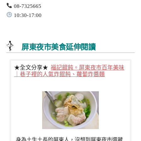
08-7325665
10:30-17:00
屏東夜市美食延伸閱讀
★全文分享★
福記餛飩。屏東夜市百年美味
｜巷子裡的人氣炸餛飩、蘿蔔炸醬麵
身為土生土長的屏東人，沒想到屏東夜市還藏