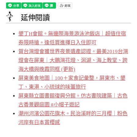
延伸閱讀
墾丁H會館。無邊際海景游泳池飯店｜超值住宿
券限時搶。逢低買進擇日入住即可
賀台灣燈會獲世界夜景遺產認證。最美2019台灣
燈會在屏東｜大鵬灣花燈、潟湖、海上教堂、跨
海大橋與晚霞同框 (更新)
屏東美食地圖｜100＋家食記彙整，屏東市、墾
丁、東港、小琉球的味蕾旅行
屏東縣立圖書館復興分館。仿古書院建築｜古色
古香景觀庭園 #小帽子遊記
潮州河濱公園花旗木。民治溪畔的三月櫻｜粉色
河岸有日本賞櫻感