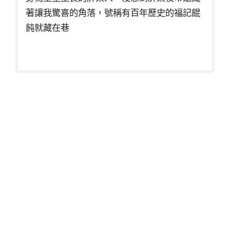
著讓我驚喜的角落，號稱有百年歷史的福記餛
飩就藏在巷