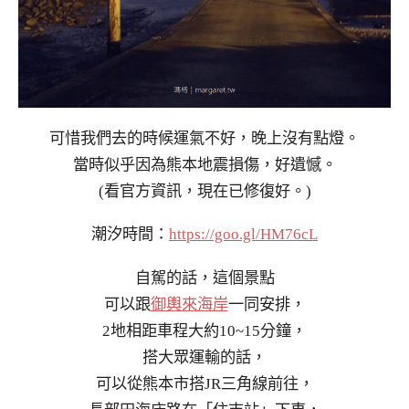
可惜我們去的時候運氣不好，晚上沒有點燈。
當時似乎因為熊本地震損傷，好遺憾。
(看官方資訊，現在已修復好。)
潮汐時間：
https://goo.gl/HM76cL
自駕的話，這個景點
可以跟
御輿來海岸
一同安排，
2地相距車程大約10~15分鐘，
搭大眾運輸的話，
可以從熊本市搭JR三角線前往，