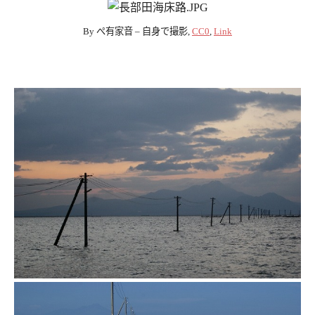
By ぺ有家音 – 自身で撮影,
CC0
,
Link