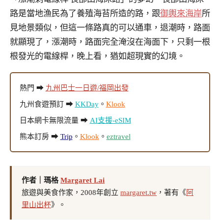
路是當地漁民為了養殖海苔所造的路，跟
御輿來海岸
所
見地景類似，但這一條路真的可以通車，退潮時，路面
就顯現了，漲潮時，路面完全淹沒在海面下，只剩一根
根發光的電線桿，晚上看，猶如超現實的幻境。
熱門 ➡
九州巴士一日遊/福岡出發
九州食遊預訂 ➡
KKDay
。
Klook
日本網卡無限流量 ➡
AI支援-eSIM
熊本訂房 ➡
Trip
。
Klook
。
eztravel
作者｜瑪格
Margaret Lai
旅遊與美食作家，2008年創立
margaret.tw
，著有《
阿
里山出杯
》。