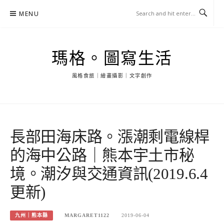
Skip
MENU
to
content
瑪格。圖寫生活
風格食旅｜繪畫攝影｜文字創作
長部田海床路。漲潮剩電線桿
的海中公路｜熊本宇土市秘
境。潮汐與交通資訊(2019.6.4
更新)
九州｜熊本縣
MARGARET1122
2019-06-04