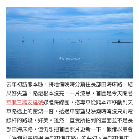
去年初訪熊本縣，特地傍晚時分前往長部田海床路，結
果好失望，路燈根本沒亮，一片漆黑，首圖是今天隨著
華航三熊友達號
媒體踩線團，搭專車從熊本市移動到天
草路途上的驚鴻一瞥，透過車窗望見漲潮時淹沒只剩電
線杆的路段，好美。雖然，直覺所拍到的畫面並不是長
部田海床路，但仍想把首圖照片更新一下，假借以意會
「漲潮剩電線桿 長部田海床路」的夢幻。長部田海床