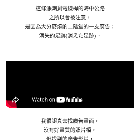
這條漲潮剩電線桿的海中公路
之所以會被注意，
是因為大分麥燒酌二階堂的一支廣告：
消失的足跡(消えた足跡)。
我很認真去找廣告畫面，
沒有好畫質的照片檔，
但找到的廣告影片，