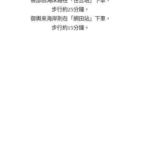
長部田海床路在「住吉站」下車，
步行約25分鐘，
御輿來海岸則在「網田站」下車，
步行約15分鐘。