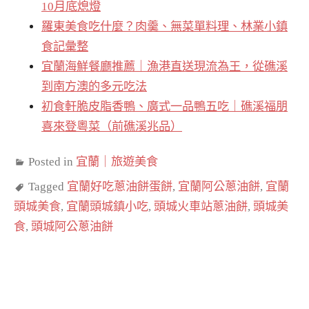
10月底熄燈
羅東美食吃什麼？肉羹、無菜單料理、林業小鎮
食記彙整
宜蘭海鮮餐廳推薦｜漁港直送現流為王，從礁溪
到南方澳的多元吃法
初食軒脆皮脂香鴨、廣式一品鴨五吃｜礁溪福朋
喜來登粵菜（前礁溪兆品）
Posted in
宜蘭｜旅遊美食
Tagged
宜蘭好吃蔥油餅蛋餅
,
宜蘭阿公蔥油餅
,
宜蘭
頭城美食
,
宜蘭頭城鎮小吃
,
頭城火車站蔥油餅
,
頭城美
食
,
頭城阿公蔥油餅