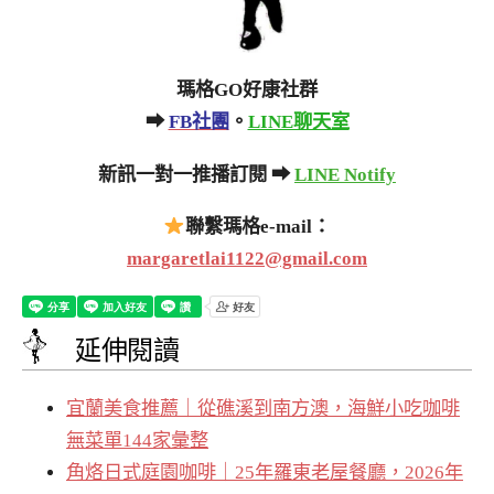
瑪格GO好康社群
➡
FB社團
。
LINE聊天室
新訊一對一推播訂閱 ➡
LINE Notify
聯繫瑪格e-mail：
margaretlai1122@gmail.com
延伸閱讀
宜蘭美食推薦｜從礁溪到南方澳，海鮮小吃咖啡
無菜單144家彙整
角烙日式庭園咖啡｜25年羅東老屋餐廳，2026年