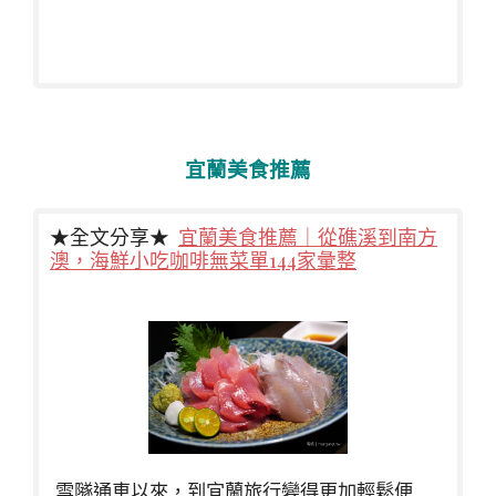
宜蘭美食推薦
★全文分享★
宜蘭美食推薦｜從礁溪到南方
澳，海鮮小吃咖啡無菜單144家彙整
雪隧通車以來，到宜蘭旅行變得更加輕鬆便