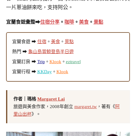
一片蔥油餅來吃，支持阿公。
宜蘭食遊彙整➡
住宿分享
。
咖啡
。
美食
。
景點
宜蘭食遊 ➡
住宿
。
美食
。
景點
熱門 ➡
龜山島賞鯨登島半日遊
宜蘭訂房 ➡
Trip
。
Klook
。
eztravel
宜蘭行程 ➡
KKDay
。
Klook
作者｜瑪格
Margaret Lai
旅遊與美食作家，2008年創立
margaret.tw
，著有《
阿
里山出杯
》。