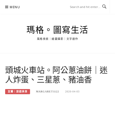
Skip
MENU
to
content
瑪格。圖寫生活
風格食旅｜繪畫攝影｜文字創作
頭城火車站。阿公蔥油餅｜迷
人炸蛋、三星蔥、豬油香
宜蘭｜旅遊美食
MARGARET1122
2020-04-03