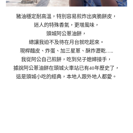
豬油穩定耐高溫，特別容易煎炸出爽脆餅皮，
迷人的特殊香氣，更增風味，
頭城阿公蔥油餅，
總讓我迫不及待在月台就吃起來。
現桿麵皮、炸蛋、加三星蔥、酥炸瀝乾…..
我從阿公自己煎餅，吃到兒子媳婦接手，
據說阿公蔥油餅在頭城火車站已有40年歷史了，
這是頭城小吃的經典，本地人跟外地人都愛。