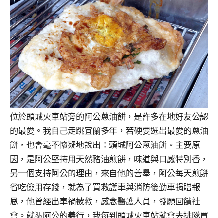
位於頭城火車站旁的阿公蔥油餅，是許多在地好友公認
的最愛。我自己走跳宜蘭多年，若硬要選出最愛的蔥油
餅，也會毫不懷疑地說出：頭城阿公蔥油餅。主要原
因，是阿公堅持用天然豬油煎餅，味道與口感特別香，
另一個支持阿公的理由，來自他的善舉，阿公每天煎餅
省吃儉用存錢，就為了買救護車與消防後勤車捐贈報
恩，他曾經出車禍被救，感念醫護人員，發願回饋社
會。就憑阿公的義行，我每到頭城火車站就會去排隊買