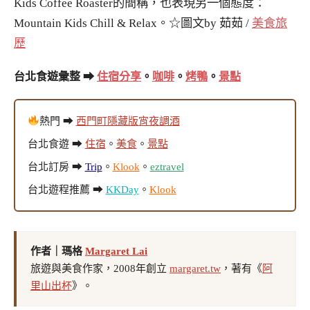
Kids Coffee Roaster的簡稱，也表現另一個態度：
Mountain Kids Chill & Relax。☆圖文by 茹茹 /
美食旅
歷
台北食遊彙整 ➡
住宿分享
。
咖啡
。
烤鴨
。
景點
熱門 ➡
西門町隱藏版宵夜調酒
台北食遊 ➡
住宿
。
美食
。
景點
台北訂房 ➡
Trip
。
Klook
。
eztravel
台北遊程推薦 ➡
KKDay
。
Klook
作者｜瑪格
Margaret Lai
旅遊與美食作家，2008年創立
margaret.tw
，著有《
阿
里山出杯
》。