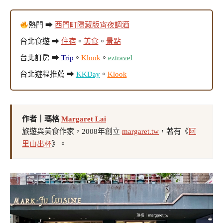
熱門 ➡
西門町隱藏版宵夜調酒
台北食遊 ➡
住宿
。
美食
。
景點
台北訂房 ➡
Trip
。
Klook
。
eztravel
台北遊程推薦 ➡
KKDay
。
Klook
作者｜瑪格
Margaret Lai
旅遊與美食作家，2008年創立
margaret.tw
，著有《
阿
里山出杯
》。