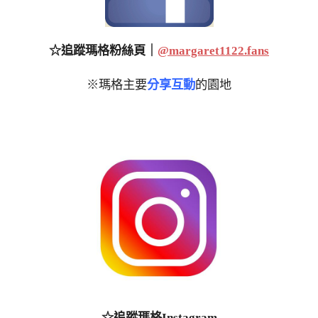
☆追蹤瑪格粉絲頁｜
@margaret1122.fans
※瑪格主要
分享互動
的園地
☆追蹤瑪格Instagram