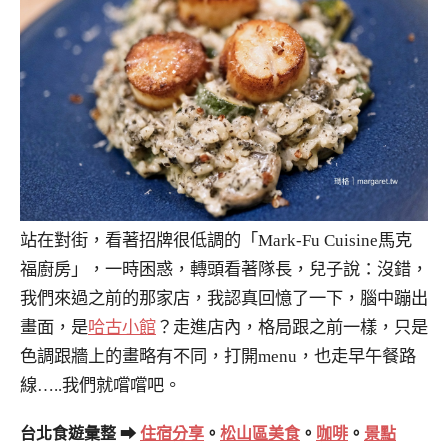
站在對街，看著招牌很低調的「Mark-Fu Cuisine馬克
福廚房」，一時困惑，轉頭看著隊長，兒子說：沒錯，
我們來過之前的那家店，我認真回憶了一下，腦中蹦出
畫面，是
哈古小館
？走進店內，格局跟之前一樣，只是
色調跟牆上的畫略有不同，打開menu，也走早午餐路
線…..我們就嚐嚐吧。
台北食遊彙整 ➡
住宿分享
。
松山區美食
。
咖啡
。
景點