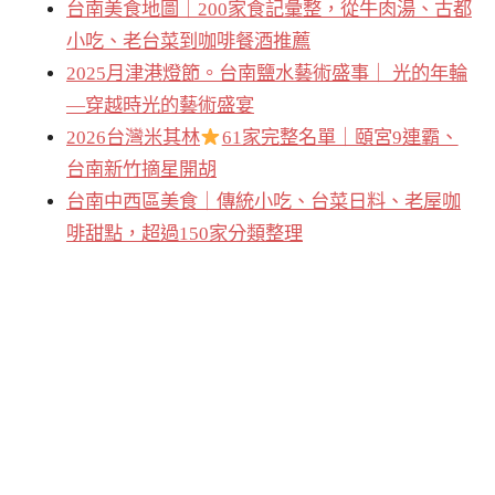
台南美食地圖｜200家食記彙整，從牛肉湯、古都
小吃、老台菜到咖啡餐酒推薦
2025月津港燈節。台南鹽水藝術盛事｜ 光的年輪
—穿越時光的藝術盛宴
2026台灣米其林
61家完整名單｜頤宮9連霸、
台南新竹摘星開胡
台南中西區美食｜傳統小吃、台菜日料、老屋咖
啡甜點，超過150家分類整理