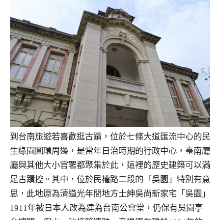
到台南旅遊若喜歡逛古蹟，位於七條大道匯流中心的民
生綠園圓環周邊，是當年日治時期的行政中心，臺南廳
廳與其他大小官署都聚集於此，這裡的歷史建築可以滿
足古蹟控。其中，位於民權路二段的「吳園」特別有意
思，此地原為清道光年間地方士紳吳尚新家宅「吳園」
1911年被日本人改為建為台南公會堂，仍保有吳園亭