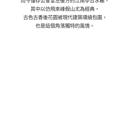
而今僅存公會堂左後方的江南亭台水榭，
其中以仿飛來峰假山尤為經典，
古色古香後花園被現代建築環繞包圍，
也是這個角落獨特的風情。