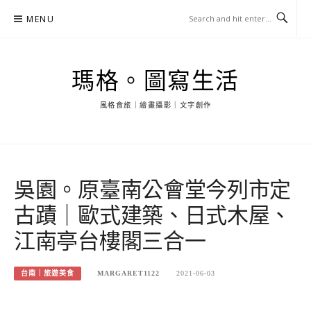
Skip
MENU
to
content
瑪格。圖寫生活
風格食旅｜繪畫攝影｜文字創作
吳園。原臺南公會堂今列市定
古蹟｜歐式建築、日式木屋、
江南亭台樓閣三合一
台南｜旅遊美食
MARGARET1122
2021-06-03