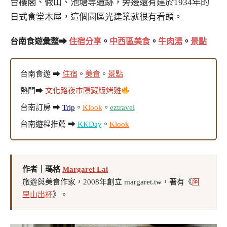
台樓閣、假山、池塘等遺跡，旁邊還有建於1934年的
日式食堂木屋，這個園區光建築就很有看頭。
台南食遊彙整➡
住宿分享
。
中西區美食
。
牛肉湯
。
景點
台南食遊 ➡
住宿
。
美食
。
景點
熱門➡
文化路夜市隱藏版烤雞
台南訂房 ➡
Trip
。
Klook
。
eztravel
台南遊程推薦 ➡
KKDay
。
Klook
作者｜瑪格
Margaret Lai
旅遊與美食作家，2008年創立 margaret.tw，著有《
阿
里山出杯
》。