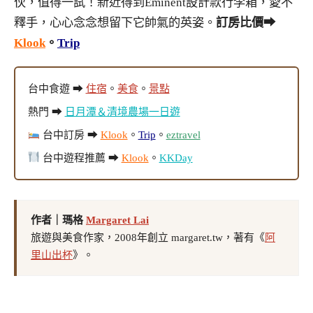
伙，值得一試！新近得到Eminent設計款行李箱，愛不
釋手，心心念念想留下它帥氣的英姿。
訂房比價➡
Klook
。
Trip
台中食遊 ➡
住宿
。
美食
。
景點
熱門 ➡
日月潭＆清境農場一日遊
台中訂房 ➡
Klook
。
Trip
。
eztravel
台中遊程推薦 ➡
Klook
。
KKDay
作者｜瑪格
Margaret Lai
旅遊與美食作家，2008年創立 margaret.tw，著有《
阿
里山出杯
》。