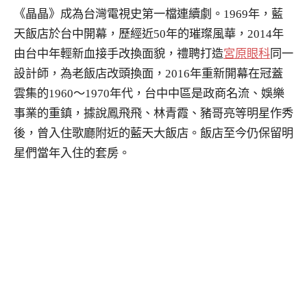
《晶晶》成為台灣電視史第一檔連續劇。1969年，藍
天飯店於台中開幕，歷經近50年的璀璨風華，2014年
由台中年輕新血接手改換面貌，禮聘打造
宮原眼科
同一
設計師，為老飯店改頭換面，2016年重新開幕在冠蓋
雲集的1960～1970年代，台中中區是政商名流、娛樂
事業的重鎮，據說鳳飛飛、林青霞、豬哥亮等明星作秀
後，曾入住歌廳附近的藍天大飯店。飯店至今仍保留明
星們當年入住的套房。