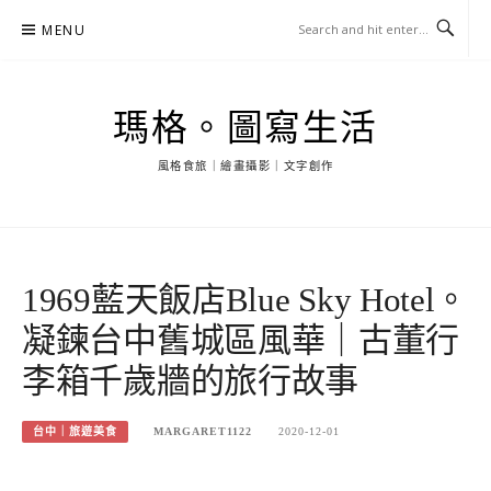
Skip
MENU
to
content
瑪格。圖寫生活
風格食旅｜繪畫攝影｜文字創作
1969藍天飯店Blue Sky Hotel。
凝鍊台中舊城區風華｜古董行
李箱千歲牆的旅行故事
台中｜旅遊美食
MARGARET1122
2020-12-01