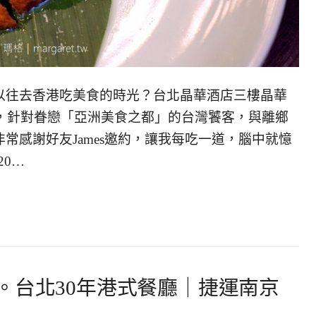
以往去香港吃美食的時光？台北晶華酒店三樓晶華
案，針對眷戀「亞洲美食之都」的台灣饕客，與離鄉
常感謝好友James邀約，讓我每吃一道，腦中就憶
20…
。台北30年港式餐廳｜捷運南京