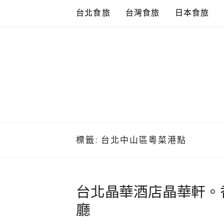
Skip
台北食旅
台灣食旅
日本食旅
to
content
標籤:
台北中山區粵菜港點
台北晶華酒店晶華軒。香
廳