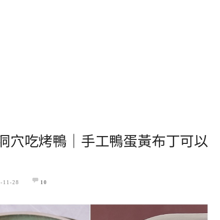
洞穴吃烤鴨｜手工鴨蛋黃布丁可以
-11-28
10