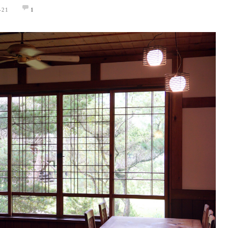
-21
1