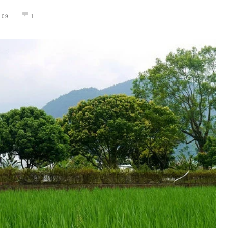
-09
1