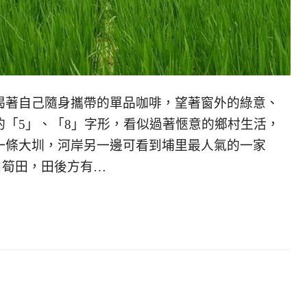
喝著自己隨身攜帶的單品咖啡，望著窗外的綠意、
的「5」、「8」字形，看似過著愜意的鄉村生活，
一條大圳，河岸另一邊可看到埔里最人氣的一家
白筍田，田後方有…