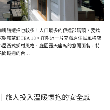
咖啡館選擇也較多！人口最多的伊達邵碼頭，要找
朝霧茶莊TEA 18。在附近一片充滿原住民風格店
小屋西式鄉村風格、庭園露天座席的悠閒面貌，特
名聞遐邇的台…
宿｜旅人投入溫暖懷抱的安全感