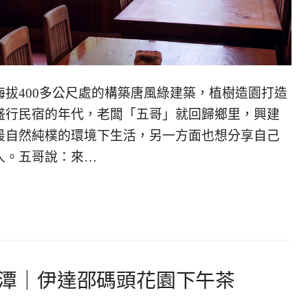
拔400多公尺處的構築唐風綠建築，植樹造園打造
盛行民宿的年代，老闆「五哥」就回歸鄉里，興建
最自然純樸的環境下生活，另一方面也想分享自己
人。五哥說：來…
日月潭｜伊達邵碼頭花園下午茶