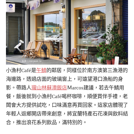
小漁村Café是
午鯖
的鄰居，同樣位於南方澳第三漁港的
海邊路，透過店面的玻璃窗上，可遠望港口漁船的身
影。帶路人
瓏山林蘇澳飯店
Ｍarcos建議，若去午鯖用
餐，飯後就到小漁村Café喝杯咖啡，順便買伴手禮，老
闆會大方提供試吃，口味滿意再買回家。這家店體現了
年輕人返鄉開店帶來創意，將宜蘭特產石花凍與飲料結
合，推出浪花系列飲品，滿特別的。