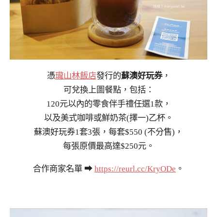
憑
瓏山林飯店
發行的
蘇澳好玩券
，
可兌換上圖餐點，包括：
120元以內的零食伴手禮任選1款，
以及美式咖啡或鮮奶茶(擇一)乙杯。
蘇澳好玩券1套3張，每套$550 (不分售)，
每張原價最高達$250元。
合作商家名單 ➡
https://reurl.cc/KryODe
。