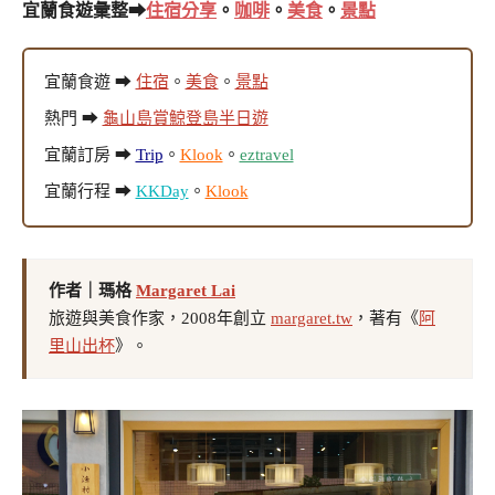
宜蘭食遊彙整➡
住宿分享
。
咖啡
。
美食
。
景點
宜蘭食遊 ➡
住宿
。
美食
。
景點
熱門 ➡
龜山島賞鯨登島半日遊
宜蘭訂房 ➡
Trip
。
Klook
。
eztravel
宜蘭行程 ➡
KKDay
。
Klook
作者｜瑪格
Margaret Lai
旅遊與美食作家，2008年創立
margaret.tw
，著有《
阿
里山出杯
》。