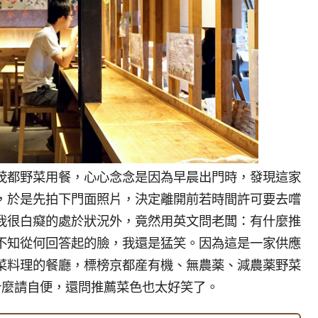
茂都野菜用餐，心心念念是因為早晨出門時，發現這家
，於是先拍下門面照片，決定離開前若時間許可要去嚐
我很白癡的處於狀況外，竟然用英文問老闆：有什麼推
不知從何回答起的臉，我還是猛笑。因為這是一家供應
菜料理的餐廳，標榜京都産有機、無農薬、減農薬野菜
吃什麼請自便，還問推薦菜色也太好笑了。