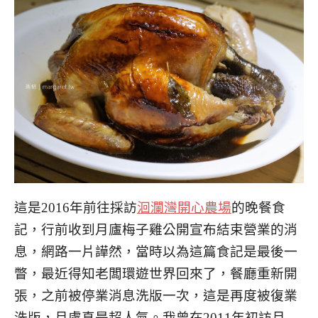
這是2016年前往採訪
洄瀾灣開心農場
的晚餐食
記
，
行前收到
月廬梅子雞
公開宣布結束營業的
消
息，網路一片譁然，當時
以為這篇食記是最後一
瞥，最近得知老闆環遊世界回來了，餐廳重新開
張，之前被停業消息洗版一次，這是再度被復業
洗版，月盧真是超人氣。
我曾在2011年初訪
月