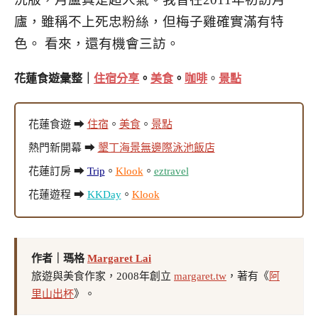
廬，雖稱不上死忠
粉絲，
但梅子雞確實滿有特
色。 看來，還有機會三訪
。
花蓮食遊彙整｜
住宿分享
。
美食
。
咖啡
。
景點
花蓮食遊 ➡
住宿
。
美食
。
景點
熱門新開幕 ➡
墾丁海景無邊際泳池飯店
花蓮訂房 ➡
Trip
。
Klook
。
eztravel
花蓮遊程 ➡
KKDay
。
Klook
作者｜瑪格
Margaret Lai
旅遊與美食作家，2008年創立
margaret.tw
，著有《
阿
里山出杯
》。