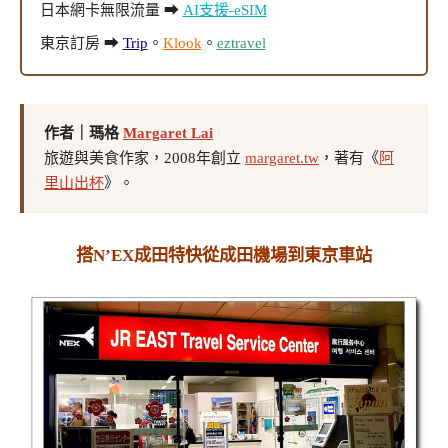
日本網卡無限流量 ➡
AI支援-eSIM
東京訂房 ➡
Trip
。
Klook
。
eztravel
作者｜瑪格
Margaret Lai
旅遊與美食作家，2008年創立
margaret.tw
，著有《
阿
里山出杯
》。
搭N’EX成田特快從成田機場到東京車站