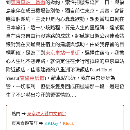
到
東京車站一番街
的邀約，索性把機票延回一日，與福
島旅伴在成田機場告別後，獨自前往東京。其實，會答
應這個邀約，主要也是內心蠢蠢欲動，想要嘗試單獨在
日本旅行，這一小段路程，算是人生的里程碑，達成獨
自在東京自由行沒迷路的成就，超感謝日遊公司佳燕姑
娘對我在交通與住宿上的建議與協助。由於我停留的目
標明確，是為了到
東京車站一番街
，選擇住宿時，我擔
心人生地不熟迷路，就決定住在步行可抵達的東京車站
附近飯店，佳燕建議的八重洲珍珠飯店Pearl Hotel
Yaesu(
查優惠房價
)，離車站很近，我在東京步步為
營，一切順利，但後來隻身回成田機場那一段，還是發
生了不少嚇出冷汗的緊張情節….
熱門 ➡
東京吃大餐中文預定
東京食遊預訂 ➡
KKDay
。
Klook