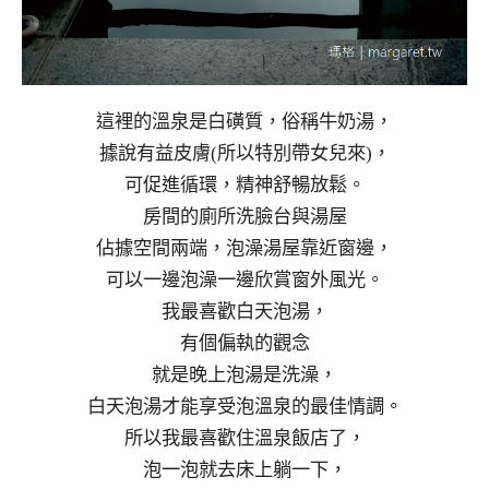
這裡的溫泉是白磺質，俗稱牛奶湯，
據說有益皮膚(所以特別帶女兒來)，
可促進循環，精神舒暢放鬆。
房間的廁所洗臉台與湯屋
佔據空間兩端，泡澡湯屋靠近窗邊，
可以一邊泡澡一邊欣賞窗外風光。
我最喜歡白天泡湯，
有個偏執的觀念
就是晚上泡湯是洗澡，
白天泡湯才能享受泡溫泉的最佳情調。
所以我最喜歡住溫泉飯店了，
泡一泡就去床上躺一下，