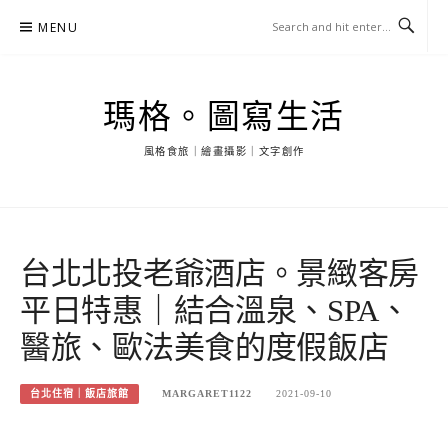
Skip
MENU
to
content
瑪格。圖寫生活
風格食旅｜繪畫攝影｜文字創作
台北北投老爺酒店。景緻客房
平日特惠｜結合溫泉、SPA、
醫旅、歐法美食的度假飯店
台北住宿｜飯店旅館
MARGARET1122
2021-09-10