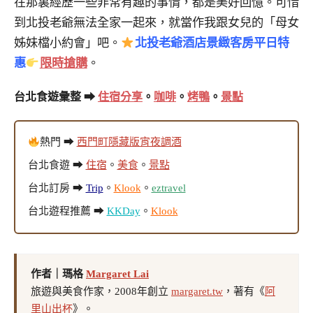
在那裏經歷一些非常有趣的事情，都是美好回憶。可惜
到北投老爺無法全家一起來，就當作我跟女兒的「母女
姊妹檔小約會」吧。
北投老爺酒店景緻客房平日特
惠
限時搶購
。
台北食遊彙整 ➡
住宿分享
。
咖啡
。
烤鴨
。
景點
熱門 ➡
西門町隱藏版宵夜調酒
台北食遊 ➡
住宿
。
美食
。
景點
台北訂房 ➡
Trip
。
Klook
。
eztravel
台北遊程推薦 ➡
KKDay
。
Klook
作者｜瑪格
Margaret Lai
旅遊與美食作家，2008年創立
margaret.tw
，著有《
阿
里山出杯
》。