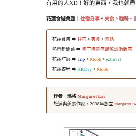
有用的人XD！
好的東西，我也就盡
花蓮食遊彙整｜
住宿分享
。
美食
。
咖啡
。
花蓮食遊 ➡
住宿
。
美食
。
景點
熱門新開幕 ➡
墾丁海景無邊際泳池飯店
花蓮訂房 ➡
Trip
。
Klook
。
eztravel
花蓮遊程 ➡
KKDay
。
Klook
作者｜瑪格
Margaret Lai
旅遊與美食作家，2008年創立
margaret.t