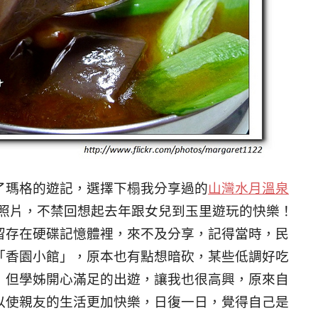
了瑪格的遊記，
選擇下榻我分享過的
山灣水月溫泉
照片，
不禁回想起去年跟女兒到玉里遊玩的快樂！
留存在硬碟記憶體裡，來不及分享，
記得當時，民
「香園小館」，
原本也有點想暗砍，
某些低調好吃
！
但學姊開心滿足的出遊，讓我也很高興，
原來自
以使親友的生活更加快樂，
日復一日，覺得自己是