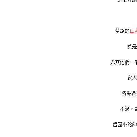
帶路的
山
這是
尤其他們一
家人
各點各
不過，
香園小館的