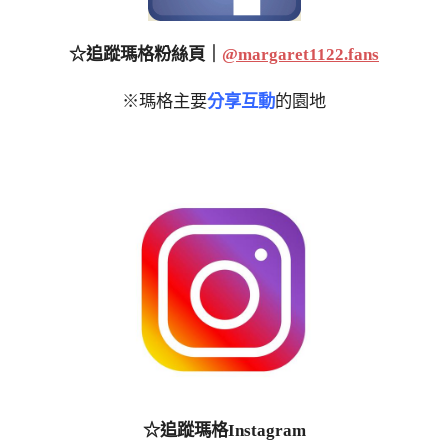
☆追蹤瑪格粉絲頁｜
@margaret1122.fans
※瑪格主要
分享互動
的園地
☆追蹤瑪格Instagram