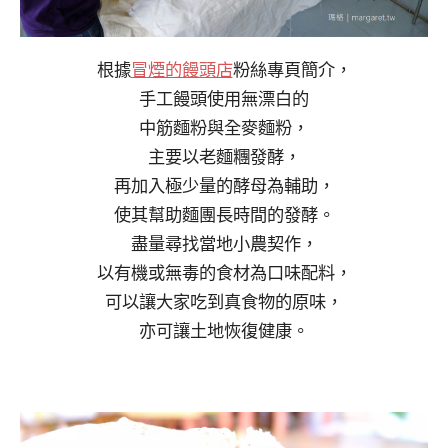
根據
冒煙的饅頭店
粉絲專頁簡介，
手工饅頭使用無漂白的
中筋麵粉與全麥麵粉，
主要以老麵糰發酵，
再加入極少量的酵母為輔助，
使其幫助麵團長時間的發酵。
盡量尋找當地小農契作，
以有機或無毒的食材為口味配料，
可以讓大家吃到真食物的原味，
亦可讓土地恢復健康。