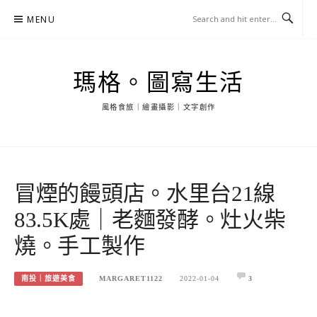
Skip
MENU
to
content
瑪格。圖寫生活
風格食旅｜繪畫攝影｜文字創作
冒煙的饅頭店。水里台21線
83.5K處｜老麵發酵。灶火柴
燒。手工製作
南投｜旅遊美食
MARGARET1122
2022-01-04
3