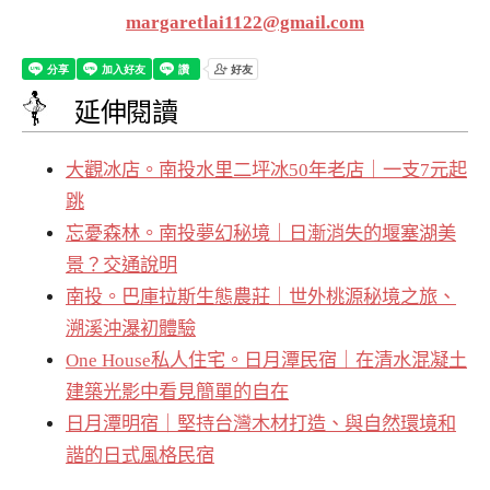
margaretlai1122@gmail.com
延伸閱讀
大觀冰店。南投水里二坪冰50年老店｜一支7元起
跳
忘憂森林。南投夢幻秘境｜日漸消失的堰塞湖美
景？交通說明
南投。巴庫拉斯生態農莊｜世外桃源秘境之旅、
溯溪沖瀑初體驗
One House私人住宅。日月潭民宿｜在清水混凝土
建築光影中看見簡單的自在
日月潭明宿｜堅持台灣木材打造、與自然環境和
諧的日式風格民宿