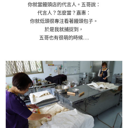
你就當饅頭店的代言人。五哥說：
代言人？怎麼當？嘉惠：
你就低頭很專注看著饅頭包子。
於是我就捕捉到，
五哥也有很萌的時候….