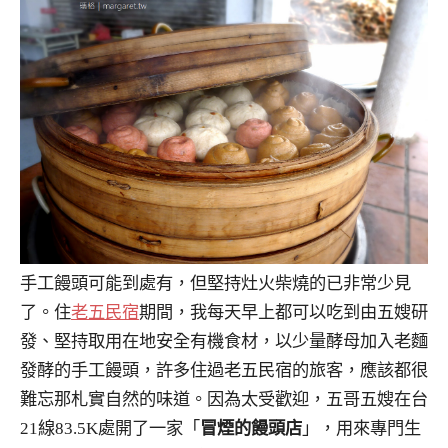
手工饅頭可能到處有，但堅持灶火柴燒的已非常少見
了。住
老五民宿
期間，我每天早上都可以吃到由五嫂研
發、堅持取用在地安全有機食材，以少量酵母加入老麵
發酵的手工饅頭，許多住過老五民宿的旅客，應該都很
難忘那札實自然的味道。因為太受歡迎，五哥五嫂在台
21線83.5K處開了一家「
冒煙的饅頭店
」，用來專門生