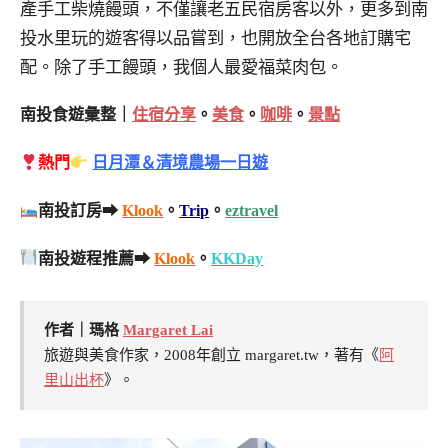
產手工柴燒饅頭，不僅讓老五民宿房客以外，更多到南
投水里玩的遊客得以品嘗到，也開放全台各地訂購宅
配。除了手工饅頭，我個人最愛福菜肉包。
南投食遊彙整｜
住宿分享
。
美食
。
咖啡
。
景點
熱門
日月潭＆清境農場一日遊
南投訂房➡
Klook
。
Trip
。
eztravel
南投遊程推薦➡
Klook
。
KKDay
作者｜瑪格
Margaret Lai
旅遊與美食作家，2008年創立 margaret.tw，著有《
阿
里山出杯
》。