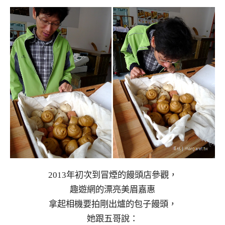
2013年初次到冒煙的饅頭店參觀，
趣遊網的漂亮美眉嘉惠
拿起相機要拍剛出爐的包子饅頭，
她跟五哥說：