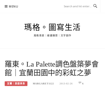
Skip
MENU
to
content
瑪格。圖寫生活
風格食旅｜繪畫攝影｜文字創作
羅東。La Palette調色盤築夢會
館｜宜蘭田園中的彩虹之夢
宜蘭｜旅遊美食
MARGARET1122
2013-02-26
6