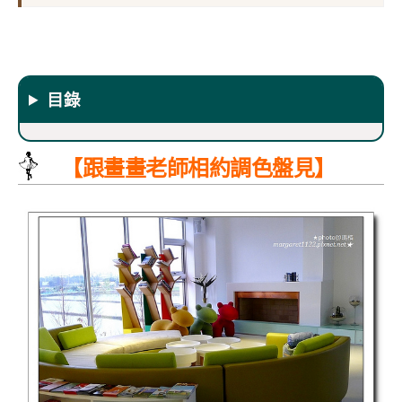
目錄
【跟畫畫老師相約調色盤見】