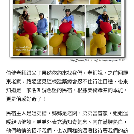
伯健老師跟又子果然依約來找我們，老師說，之前回羅
東老家，路過望見這棟建築總會忍不住行注目禮，後來
知道是一家名叫調色盤的民宿，根據美術職業的本能，
更是倍感好奇了！
民宿主人是姐弟檔，姊姊是老闆，弟弟當管家，姐姐溫
暖親切健談，弟弟外表充滿知青氣息、內在滿腔熱血，
他們熱情的招呼我們，也以同樣的溫暖接待著我們的訪