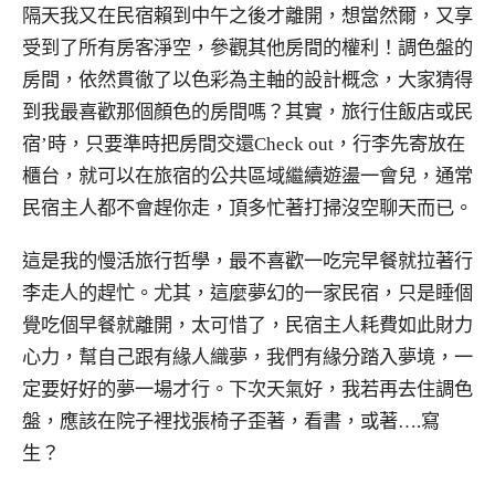
隔天我又在民宿賴到中午之後才離開，想當然爾，又享
受到了所有房客淨空，參觀其他房間的權利！調色盤的
房間，依然貫徹了以色彩為主軸的設計概念，大家猜得
到我最喜歡那個顏色的房間嗎？其實，旅行住飯店或民
宿’時，只要準時把房間交還Check out，行李先寄放在
櫃台，就可以在旅宿的公共區域繼續遊盪一會兒，通常
民宿主人都不會趕你走，頂多忙著打掃沒空聊天而已。
這是我的慢活旅行哲學，最不喜歡一吃完早餐就拉著行
李走人的趕忙。尤其，這麼夢幻的一家民宿，只是睡個
覺吃個早餐就離開，太可惜了，民宿主人耗費如此財力
心力，幫自己跟有緣人織夢，我們有緣分踏入夢境，一
定要好好的夢一場才行。下次天氣好，我若再去住調色
盤，應該在院子裡找張椅子歪著，看書，或著….寫
生？