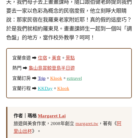
天，我們母子去上畫畫課時，隨口跟伯健老師提到我們
要去一家以色彩為概念的民宿度假，他立刻睜大眼睛
說：那家民宿在我羅東老家附近耶！真的假的這麼巧？
於是我們就相約羅東見。畫畫課師生一起到一個叫「調
色盤」的地方，當作校外教學？呵呵！
宜蘭食遊 ➡
住宿
。
美食
。
景點
熱門 ➡
龜山島賞鯨登島半日遊
宜蘭訂房 ➡
Trip
。
Klook
。
eztravel
宜蘭行程 ➡
KKDay
。
Klook
作者｜瑪格
Margaret Lai
旅遊與美食作家，2008年創立
margaret.tw
，著有《
阿
里山出杯
》。