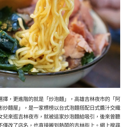
選擇，更進階的就是「炒泡麵」，高雄吉林夜市的「阿
彬炒麵屋」，是一家標榜以台式泡麵搭配日式醬汁交織
跟女兒來逛吉林夜市，就被這家炒泡麵給吸引，後來曾聽
不僅改了店名，也直接搬到熱鬧的吉林街上。網上搜尋