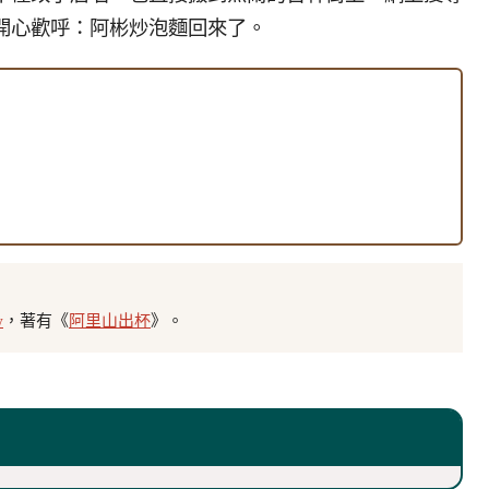
開心歡呼：阿彬炒泡麵回來了。
w
，著有《
阿里山出杯
》。