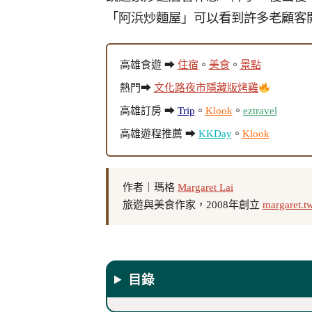
「阿浜炒麵屋」可以看到許多老顧客
高雄食遊 ➡
住宿
。
美食
。
景點
熱門➡
文化路夜市隱藏版烤雞
高雄訂房 ➡
Trip
。
Klook
。
eztravel
高雄遊程推薦 ➡
KKDay
。
Klook
作者｜瑪格
Margaret Lai
旅遊與美食作家，2008年創立
margaret.t
目錄